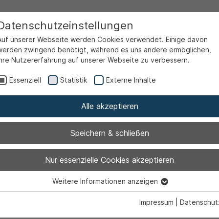
Datenschutzeinstellungen
Auf unserer Webseite werden Cookies verwendet. Einige davon
werden zwingend benötigt, während es uns andere ermöglichen,
Ihre Nutzererfahrung auf unserer Webseite zu verbessern.
Essenziell
Statistik
Externe Inhalte
Alle akzeptieren
Speichern & schließen
liche Vorleses
Nur essenzielle Cookies akzeptieren
Weitere Informationen anzeigen
Essenziell
Essenzielle Cookies werden für grundlegende Funktionen der
Impressum
|
Datenschut
Webseite benötigt. Dadurch ist gewährleistet, dass die Webseite