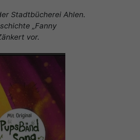
er Stadtbücherei Ahlen.
eschichte „Fanny
änkert vor.