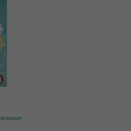
len
mpressum