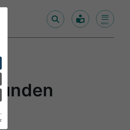
MENÜ
tunden
z