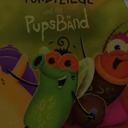
Zweck
generierte ID, für die historische Speicherung
Zweck
Details wie die eindeutige Besucher-ID zu
Ihrer vorgenommen Einstellungen, falls der
speichern.
Webseiten-Betreiber dies eingestellt hat.
Name
_pk_ses\..*$
Anbieter
Matomo
Laufzeit
30 Minuten
Wird für statistische Zwecke verwendet, um
Zweck
vorübergehende Daten des Besuchs zu
speichern.