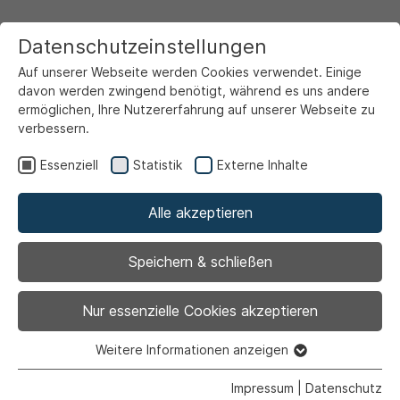
Datenschutzeinstellungen
Auf unserer Webseite werden Cookies verwendet. Einige
davon werden zwingend benötigt, während es uns andere
ermöglichen, Ihre Nutzererfahrung auf unserer Webseite zu
verbessern.
Startseite
Ansicht
Essenziell
Statistik
Externe Inhalte
Alle akzeptieren
Archiviert
AFTER WORK ART
Speichern & schließen
nach Frida Kahlo -
Nur essenzielle Cookies akzeptieren
Kreativer Feierabend
Weitere Informationen anzeigen
Essenziell
Essenzielle Cookies werden für grundlegende Funktionen
Impressum
|
Datenschutz