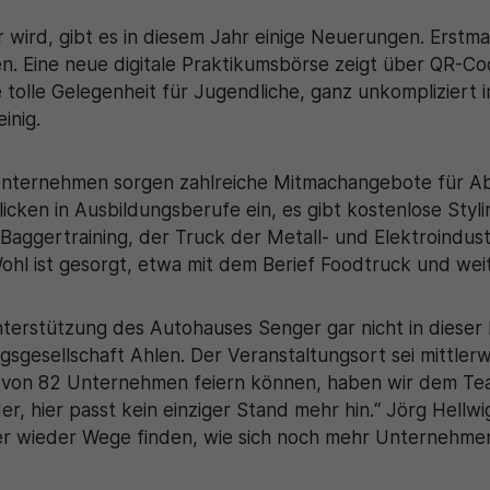
 wird, gibt es in diesem Jahr einige Neuerungen. Erstma
n. Eine neue digitale Praktikumsbörse zeigt über QR-C
e tolle Gelegenheit für Jugendliche, ganz unkompliziert 
inig.
Unternehmen sorgen zahlreiche Mitmachangebote für A
nblicken in Ausbildungsberufe ein, es gibt kostenlose St
aggertraining, der Truck der Metall- und Elektroindust
e Wohl ist gesorgt, etwa mit dem Berief Foodtruck und we
terstützung des Autohauses Senger gar nicht in dieser
sgesellschaft Ahlen. Der Veranstaltungsort sei mittlerwe
d von 82 Unternehmen feiern können, haben wir dem T
der, hier passt kein einziger Stand mehr hin.“ Jörg Hell
 wieder Wege finden, wie sich noch mehr Unternehmen