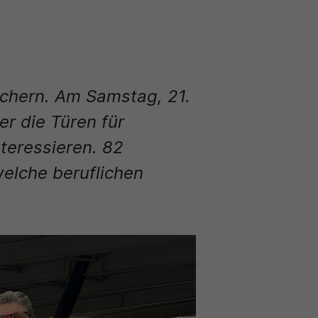
öchern. Am Samstag, 21.
r die Türen für
nteressieren. 82
welche beruflichen