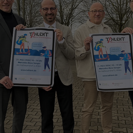
Zweck
generierte ID, für die historische Speicherung
Zweck
Details wie die eindeutige Besucher-ID zu
Ihrer vorgenommen Einstellungen, falls der
speichern.
Webseiten-Betreiber dies eingestellt hat.
Name
_pk_ses\..*$
Anbieter
Matomo
Laufzeit
30 Minuten
Wird für statistische Zwecke verwendet, um
Zweck
vorübergehende Daten des Besuchs zu
speichern.