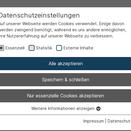
Datenschutzeinstellungen
Auf unserer Webseite werden Cookies verwendet. Einige davon
werden zwingend benötigt, während es uns andere ermöglichen,
Ihre Nutzererfahrung auf unserer Webseite zu verbessern.
Essenziell
Statistik
Externe Inhalte
Alle akzeptieren
Speichern & schließen
Ausbildungsmes
Nur essenzielle Cookies akzeptieren
Weitere Informationen anzeigen
eiert Rekordbe
Essenziell
Essenzielle Cookies werden für grundlegende Funktionen der
Impressum
|
Datenschut
Webseite benötigt. Dadurch ist gewährleistet, dass die Webseite