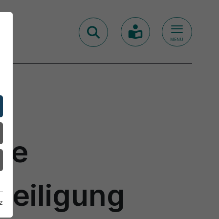
MENÜ
se
teiligung
z