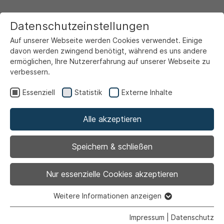
Datenschutzeinstellungen
Auf unserer Webseite werden Cookies verwendet. Einige
davon werden zwingend benötigt, während es uns andere
ermöglichen, Ihre Nutzererfahrung auf unserer Webseite zu
verbessern.
Startseite
Ansicht
Essenziell
Statistik
Externe Inhalte
Alle akzeptieren
Archiviert
Am 28. August beginnt
Speichern & schließen
der Ernst des Lebens
Nur essenzielle Cookies akzeptieren
Weitere Informationen anzeigen
Essenziell
Essenzielle Cookies werden für grundlegende Funktionen
Impressum
|
Datenschutz