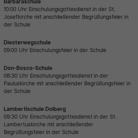
Barbaraschule
10:00 Uhr Einschulungsgottesdienst in der St.
30 Minuten
Josefkirche mit anschließender Begrüßungsfeier in
der Schule
Zweck
Wird für statistische Zwecke verwendet, um
Diesterwegschule
vorübergehende Daten des Besuchs zu speichern.
09:00 Uhr Einschulungsfeier in der Schule
Don-Bosco-Schule
08:30 Uhr Einschulungsgottesdienst in der
Pauluskirche mit anschließender Begrüßungsfeier in
der Schule
Lambertischule Dolberg
09:30 Uhr Einschulungsgottesdienst in der St.
Lambertuskirche mit anschließender
Begrüßungsfeier in der Schule