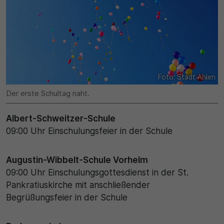
Name
Matomo
SgCookieOptin.lastPreferences
Laufzeit
Anbieter
1 Jahr
Cookie Consent / Ahlen
Zweck
Foto: Stadt Ahlen
Laufzeit
Wird für statistische Zwecke verwendet, um Details
Der erste Schultag naht.
wie die eindeutige Besucher-ID zu speichern.
1 Jahr
Albert-Schweitzer-Schule
09:00 Uhr Einschulungsfeier in der Schule
Zweck
Name
Dieser Wert speichert Ihre Consent-Einstellungen.
_pk_ses\..*$
Augustin-Wibbelt-Schule Vorhelm
Unter anderem eine zufällig generierte ID, für die
09:00 Uhr Einschulungsgottesdienst in der St.
historische Speicherung Ihrer vorgenommen
Anbieter
Pankratiuskirche mit anschließender
Einstellungen, falls der Webseiten-Betreiber dies
Begrüßungsfeier in der Schule
eingestellt hat.
Matomo
Laufzeit