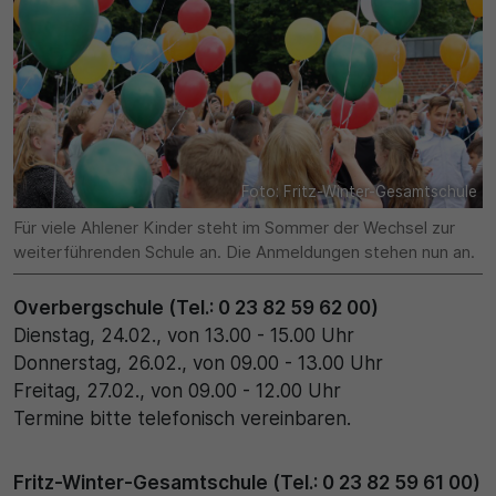
Name
Matomo
SgCookieOptin.lastPreferences
Laufzeit
Anbieter
1 Jahr
Cookie Consent / Ahlen
Zweck
Foto: Fritz-Winter-Gesamtschule
Laufzeit
Wird für statistische Zwecke verwendet, um Details
Für viele Ahlener Kinder steht im Sommer der Wechsel zur
wie die eindeutige Besucher-ID zu speichern.
1 Jahr
weiterführenden Schule an. Die Anmeldungen stehen nun an.
Zweck
Name
Overbergschule (Tel.: 0 23 82 59 62 00)
Dienstag, 24.02., von 13.00 - 15.00 Uhr
Dieser Wert speichert Ihre Consent-Einstellungen.
_pk_ses\..*$
Donnerstag, 26.02., von 09.00 - 13.00 Uhr
Unter anderem eine zufällig generierte ID, für die
historische Speicherung Ihrer vorgenommen
Freitag, 27.02., von 09.00 - 12.00 Uhr
Anbieter
Einstellungen, falls der Webseiten-Betreiber dies
Termine bitte telefonisch vereinbaren.
eingestellt hat.
Matomo
Fritz-Winter-Gesamtschule (Tel.: 0 23 82 59 61 00)
Laufzeit