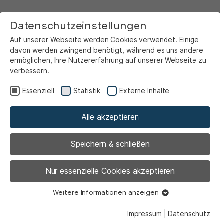
Datenschutzeinstellungen
Auf unserer Webseite werden Cookies verwendet. Einige
davon werden zwingend benötigt, während es uns andere
ermöglichen, Ihre Nutzererfahrung auf unserer Webseite zu
verbessern.
Startseite
Ansicht
Essenziell
Statistik
Externe Inhalte
Alle akzeptieren
Archiviert
Anmeldetermine zu
Speichern & schließen
den weiterführenden
Nur essenzielle Cookies akzeptieren
Schulen
Weitere Informationen anzeigen
Essenziell
Essenzielle Cookies werden für grundlegende Funktionen
Impressum
|
Datenschutz