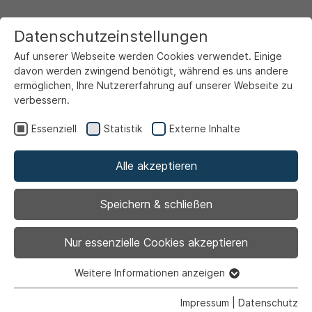
Datenschutzeinstellungen
Auf unserer Webseite werden Cookies verwendet. Einige
davon werden zwingend benötigt, während es uns andere
ermöglichen, Ihre Nutzererfahrung auf unserer Webseite zu
verbessern.
Startseite
Ansicht
Essenziell
Statistik
Externe Inhalte
Alle akzeptieren
Archiviert
Ausfahrt aus
Speichern & schließen
Händelweg am 17.
Nur essenzielle Cookies akzeptieren
Februar gesperrt
Weitere Informationen anzeigen
Essenziell
Essenzielle Cookies werden für grundlegende Funktionen
Impressum
|
Datenschutz