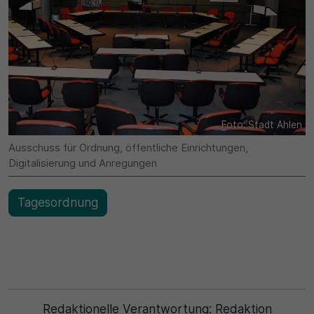
Name
Matomo
SgCookieOptin.lastPreferences
Laufzeit
Anbieter
1 Jahr
Cookie Consent / Ahlen
Zweck
Laufzeit
Foto: Stadt Ahlen
Wird für statistische Zwecke verwendet, um Details
wie die eindeutige Besucher-ID zu speichern.
Ausschuss für Ordnung, öffentliche Einrichtungen,
1 Jahr
Digitalisierung und Anregungen
Zweck
Name
Tagesordnung
Dieser Wert speichert Ihre Consent-Einstellungen.
_pk_ses\..*$
Unter anderem eine zufällig generierte ID, für die
historische Speicherung Ihrer vorgenommen
Anbieter
Einstellungen, falls der Webseiten-Betreiber dies
eingestellt hat.
Matomo
Redaktionelle Verantwortung:
Redaktion
Laufzeit