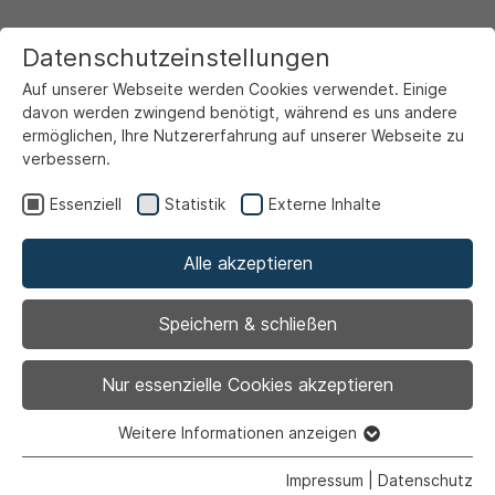
Datenschutzeinstellungen
Auf unserer Webseite werden Cookies verwendet. Einige
davon werden zwingend benötigt, während es uns andere
ermöglichen, Ihre Nutzererfahrung auf unserer Webseite zu
verbessern.
Startseite
Ansicht
Essenziell
Statistik
Externe Inhalte
Alle akzeptieren
Archiviert
Ausschuss für
Speichern & schließen
Ordnung, öffentliche
Nur essenzielle Cookies akzeptieren
Einrichtungen,
Weitere Informationen anzeigen
Essenziell
Essenzielle Cookies werden für grundlegende Funktionen
Impressum
|
Datenschutz