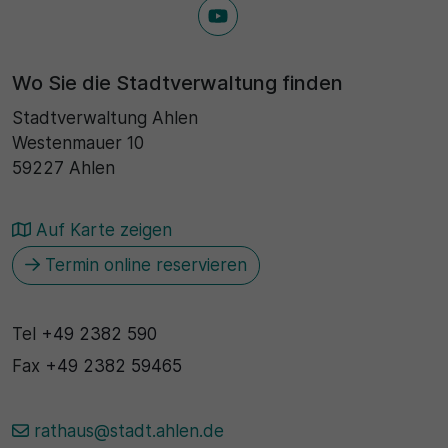
30 Minuten
Wo Sie die Stadtverwaltung finden
Zweck
Stadtverwaltung Ahlen
Wird für statistische Zwecke verwendet, um
Westenmauer 10
vorübergehende Daten des Besuchs zu speichern.
59227 Ahlen
Auf Karte zeigen
Termin online reservieren
Tel
+49 2382 590
Fax
+49 2382 59465
rathaus@stadt.ahlen.de