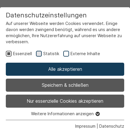
Datenschutzeinstellungen
Auf unserer Webseite werden Cookies verwendet. Einige
davon werden zwingend benötigt, während es uns andere
ermöglichen, Ihre Nutzererfahrung auf unserer Webseite zu
verbessern.
Startseite
Ansicht
Essenziell
Statistik
Externe Inhalte
Alle akzeptieren
Archiviert
Ausschuss für Umwelt,
Speichern & schließen
Klimaschutz und
Nur essenzielle Cookies akzeptieren
Mobilität
Weitere Informationen anzeigen
Essenziell
Essenzielle Cookies werden für grundlegende Funktionen
Impressum
|
Datenschutz