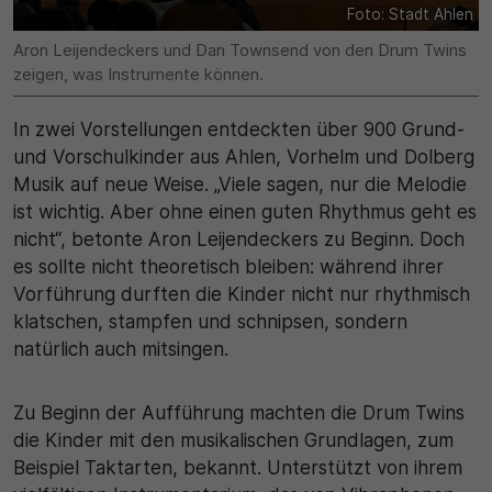
Foto: Stadt Ahlen
30 Minuten
Aron Leijendeckers und Dan Townsend von den Drum Twins
zeigen, was Instrumente können.
Zweck
In zwei Vorstellungen entdeckten über 900 Grund-
Wird für statistische Zwecke verwendet, um
und Vorschulkinder aus Ahlen, Vorhelm und Dolberg
vorübergehende Daten des Besuchs zu speichern.
Musik auf neue Weise. „Viele sagen, nur die Melodie
ist wichtig. Aber ohne einen guten Rhythmus geht es
nicht“, betonte Aron Leijendeckers zu Beginn. Doch
es sollte nicht theoretisch bleiben: während ihrer
Vorführung durften die Kinder nicht nur rhythmisch
klatschen, stampfen und schnipsen, sondern
natürlich auch mitsingen.
Zu Beginn der Aufführung machten die Drum Twins
die Kinder mit den musikalischen Grundlagen, zum
Beispiel Taktarten, bekannt. Unterstützt von ihrem