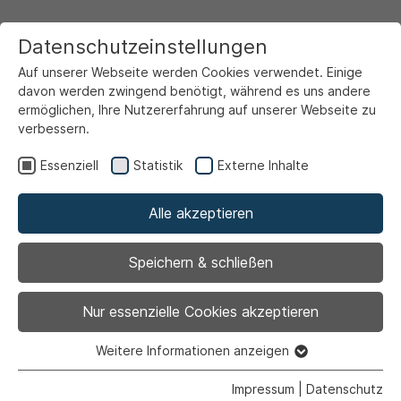
Datenschutzeinstellungen
Auf unserer Webseite werden Cookies verwendet. Einige
davon werden zwingend benötigt, während es uns andere
ermöglichen, Ihre Nutzererfahrung auf unserer Webseite zu
verbessern.
Startseite
Ansicht
Essenziell
Statistik
Externe Inhalte
Alle akzeptieren
Archiviert
Bericht über das
Speichern & schließen
schwere Leben der
Nur essenzielle Cookies akzeptieren
Frauen in Afghanistan
Weitere Informationen anzeigen
Essenziell
Essenzielle Cookies werden für grundlegende Funktionen
Impressum
|
Datenschutz