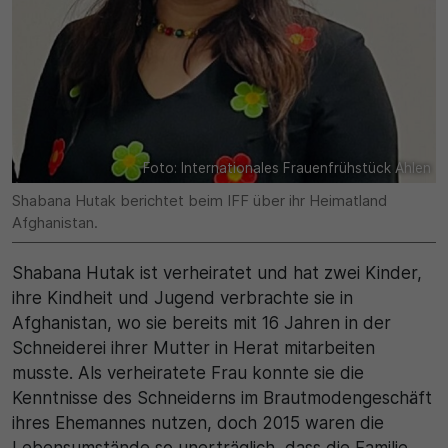
30 Minuten
Zweck
Wird für statistische Zwecke verwendet, um
vorübergehende Daten des Besuchs zu speichern.
Foto: Internationales Frauenfrühstück Ahlen
Shabana Hutak berichtet beim IFF über ihr Heimatland
Afghanistan.
Shabana Hutak ist verheiratet und hat zwei Kinder,
ihre Kindheit und Jugend verbrachte sie in
Afghanistan, wo sie bereits mit 16 Jahren in der
Schneiderei ihrer Mutter in Herat mitarbeiten
musste. Als verheiratete Frau konnte sie die
Kenntnisse des Schneiderns im Brautmodengeschäft
ihres Ehemannes nutzen, doch 2015 waren die
Lebensumstände so unerträglich, dass die Familie