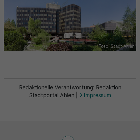
Name
Matomo
SgCookieOptin.lastPreferences
Laufzeit
Anbieter
1 Jahr
Cookie Consent / Ahlen
Zweck
Foto: Stadt Ahlen
Laufzeit
Wird für statistische Zwecke verwendet, um Details
wie die eindeutige Besucher-ID zu speichern.
1 Jahr
Zweck
Name
Redaktionelle Verantwortung:
Redaktion
Stadtportal Ahlen
|
Impressum
Dieser Wert speichert Ihre Consent-Einstellungen.
_pk_ses\..*$
Unter anderem eine zufällig generierte ID, für die
historische Speicherung Ihrer vorgenommen
Anbieter
Einstellungen, falls der Webseiten-Betreiber dies
eingestellt hat.
Matomo
Laufzeit