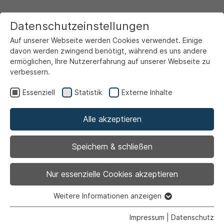
Datenschutzeinstellungen
Auf unserer Webseite werden Cookies verwendet. Einige
davon werden zwingend benötigt, während es uns andere
ermöglichen, Ihre Nutzererfahrung auf unserer Webseite zu
verbessern.
Startseite
Ansicht
Essenziell
Statistik
Externe Inhalte
Alle akzeptieren
Archiviert
Berichtigung:
Speichern & schließen
Transport und
Nur essenzielle Cookies akzeptieren
Entsorgung von
Weitere Informationen anzeigen
Essenziell
Essenzielle Cookies werden für grundlegende Funktionen
Impressum
|
Datenschutz