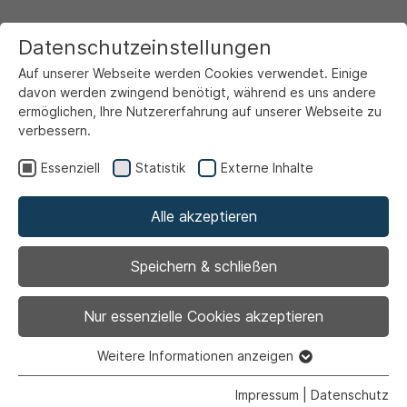
Datenschutzeinstellungen
Auf unserer Webseite werden Cookies verwendet. Einige
davon werden zwingend benötigt, während es uns andere
ermöglichen, Ihre Nutzererfahrung auf unserer Webseite zu
verbessern.
Startseite
Ansicht
Essenziell
Statistik
Externe Inhalte
Alle akzeptieren
Archiviert
Berufsberatung im
Speichern & schließen
Erwerbsleben
Nur essenzielle Cookies akzeptieren
Weitere Informationen anzeigen
Essenziell
Essenzielle Cookies werden für grundlegende Funktionen
Impressum
|
Datenschutz