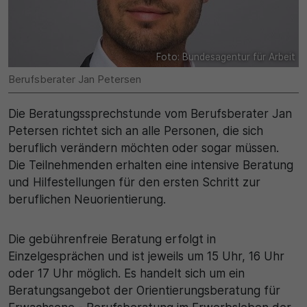
Name
Matomo
SgCookieOptin.lastPreferences
Laufzeit
Foto: Bundesagentur für Arbeit
Anbieter
1 Jahr
Berufsberater Jan Petersen
Cookie Consent / Ahlen
Zweck
Die Beratungssprechstunde vom Berufsberater Jan
Laufzeit
Wird für statistische Zwecke verwendet, um Details
Petersen richtet sich an alle Personen, die sich
wie die eindeutige Besucher-ID zu speichern.
beruflich verändern möchten oder sogar müssen.
1 Jahr
Die Teilnehmenden erhalten eine intensive Beratung
Zweck
und Hilfestellungen für den ersten Schritt zur
Name
beruflichen Neuorientierung.
Dieser Wert speichert Ihre Consent-Einstellungen.
_pk_ses\..*$
Unter anderem eine zufällig generierte ID, für die
Die gebührenfreie Beratung erfolgt in
historische Speicherung Ihrer vorgenommen
Anbieter
Einzelgesprächen und ist jeweils um 15 Uhr, 16 Uhr
Einstellungen, falls der Webseiten-Betreiber dies
eingestellt hat.
oder 17 Uhr möglich. Es handelt sich um ein
Matomo
Beratungsangebot der Orientierungsberatung für
Laufzeit