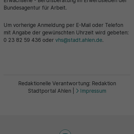
Erwachsene - Berufsberatung im Erwerbsleben der
Bundesagentur für Arbeit.
30 Minuten
Um vorherige Anmeldung per E-Mail oder Telefon
Zweck
mit Angabe der gewünschten Uhrzeit wird gebeten:
Wird für statistische Zwecke verwendet, um
0 23 82 59 436 oder
vhs@stadt.ahlen.de
.
vorübergehende Daten des Besuchs zu speichern.
Redaktionelle Verantwortung:
Redaktion
Stadtportal Ahlen
|
Impressum