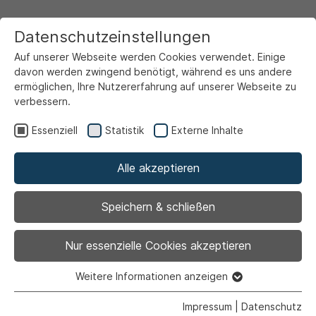
Datenschutzeinstellungen
Auf unserer Webseite werden Cookies verwendet. Einige
davon werden zwingend benötigt, während es uns andere
ermöglichen, Ihre Nutzererfahrung auf unserer Webseite zu
verbessern.
Startseite
Ansicht
Essenziell
Statistik
Externe Inhalte
Alle akzeptieren
Archiviert
Betriebsausschuss
Speichern & schließen
Nur essenzielle Cookies akzeptieren
Weitere Informationen anzeigen
30.11.2023
|
Politik
Essenziell
Essenzielle Cookies werden für grundlegende Funktionen
Impressum
|
Datenschutz