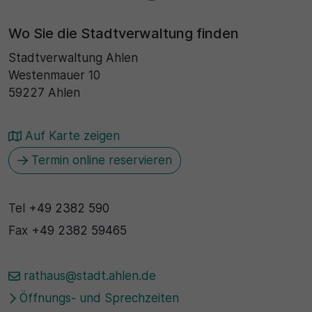
30 Minuten
Wo Sie die Stadtverwaltung finden
Stadtverwaltung Ahlen
Zweck
Westenmauer 10
Wird für statistische Zwecke verwendet, um
59227 Ahlen
vorübergehende Daten des Besuchs zu speichern.
Auf Karte zeigen
Termin online reservieren
Tel
+49 2382 590
Fax
+49 2382 59465
rathaus@stadt.ahlen.de
Öffnungs- und Sprechzeiten