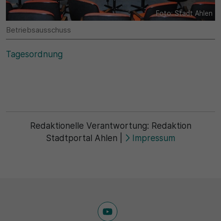
Name
Matomo
Foto: Stadt Ahlen
SgCookieOptin.lastPreferences
Laufzeit
Betriebsausschuss
Anbieter
1 Jahr
Tagesordnung
Cookie Consent / Ahlen
Zweck
Laufzeit
Wird für statistische Zwecke verwendet, um Details
wie die eindeutige Besucher-ID zu speichern.
1 Jahr
Redaktionelle Verantwortung:
Redaktion
Zweck
Name
Stadtportal Ahlen
|
Impressum
Dieser Wert speichert Ihre Consent-Einstellungen.
_pk_ses\..*$
Unter anderem eine zufällig generierte ID, für die
historische Speicherung Ihrer vorgenommen
Anbieter
Einstellungen, falls der Webseiten-Betreiber dies
eingestellt hat.
Matomo
Laufzeit