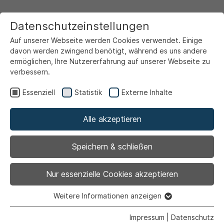
Datenschutzeinstellungen
Auf unserer Webseite werden Cookies verwendet. Einige
davon werden zwingend benötigt, während es uns andere
ermöglichen, Ihre Nutzererfahrung auf unserer Webseite zu
verbessern.
Startseite
Ansicht
Essenziell
Statistik
Externe Inhalte
Alle akzeptieren
Archiviert
Bunte Vielfalt beim Tag
Speichern & schließen
der offenen Gärten
Nur essenzielle Cookies akzeptieren
Weitere Informationen anzeigen
Essenziell
Essenzielle Cookies werden für grundlegende Funktionen
Impressum
|
Datenschutz