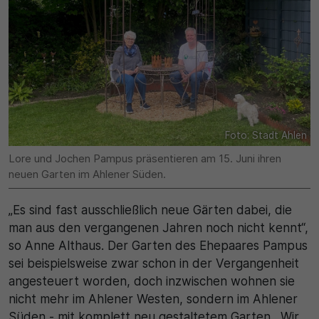
Name
Matomo
SgCookieOptin.lastPreferences
Laufzeit
Anbieter
1 Jahr
Cookie Consent / Ahlen
Zweck
Laufzeit
Wird für statistische Zwecke verwendet, um Details
Foto: Stadt Ahlen
wie die eindeutige Besucher-ID zu speichern.
1 Jahr
Lore und Jochen Pampus präsentieren am 15. Juni ihren
neuen Garten im Ahlener Süden.
Zweck
Name
„Es sind fast ausschließlich neue Gärten dabei, die
Dieser Wert speichert Ihre Consent-Einstellungen.
_pk_ses\..*$
man aus den vergangenen Jahren noch nicht kennt“,
Unter anderem eine zufällig generierte ID, für die
so Anne Althaus. Der Garten des Ehepaares Pampus
historische Speicherung Ihrer vorgenommen
Anbieter
sei beispielsweise zwar schon in der Vergangenheit
Einstellungen, falls der Webseiten-Betreiber dies
angesteuert worden, doch inzwischen wohnen sie
eingestellt hat.
Matomo
nicht mehr im Ahlener Westen, sondern im Ahlener
Süden - mit komplett neu gestaltetem Garten. „Wir
Laufzeit