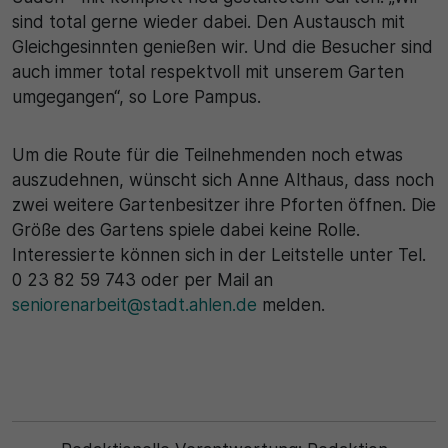
sind total gerne wieder dabei. Den Austausch mit
30 Minuten
Gleichgesinnten genießen wir. Und die Besucher sind
auch immer total respektvoll mit unserem Garten
Zweck
umgegangen“, so Lore Pampus.
Wird für statistische Zwecke verwendet, um
vorübergehende Daten des Besuchs zu speichern.
Um die Route für die Teilnehmenden noch etwas
auszudehnen, wünscht sich Anne Althaus, dass noch
zwei weitere Gartenbesitzer ihre Pforten öffnen. Die
Größe des Gartens spiele dabei keine Rolle.
Interessierte können sich in der Leitstelle unter Tel.
0 23 82 59 743 oder per Mail an
seniorenarbeit@stadt.ahlen.de
melden.