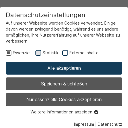
Datenschutzeinstellungen
Auf unserer Webseite werden Cookies verwendet. Einige
davon werden zwingend benötigt, während es uns andere
ermöglichen, Ihre Nutzererfahrung auf unserer Webseite zu
verbessern.
Startseite
Ansicht
Essenziell
Statistik
Externe Inhalte
Alle akzeptieren
Archiviert
CampingART 2024:
Speichern & schließen
Vom GastMAHL bis
Nur essenzielle Cookies akzeptieren
zum Elefanten im Raum
Weitere Informationen anzeigen
Essenziell
Essenzielle Cookies werden für grundlegende Funktionen
Impressum
|
Datenschutz