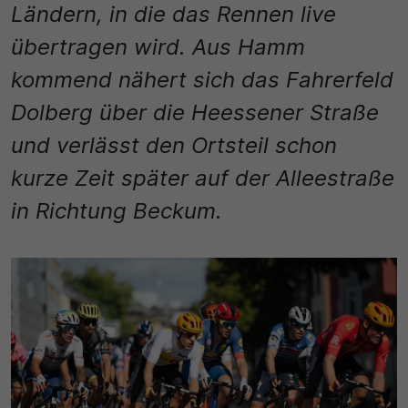
Name
Ländern, in die das Rennen live
Matomo
übertragen wird. Aus Hamm
SgCookieOptin.lastPreferences
Laufzeit
kommend nähert sich das Fahrerfeld
Anbieter
1 Jahr
Dolberg über die Heessener Straße
Cookie Consent / Ahlen
Zweck
und verlässt den Ortsteil schon
Laufzeit
Wird für statistische Zwecke verwendet, um Details
kurze Zeit später auf der Alleestraße
wie die eindeutige Besucher-ID zu speichern.
1 Jahr
in Richtung Beckum.
Zweck
Name
Dieser Wert speichert Ihre Consent-Einstellungen.
_pk_ses\..*$
Unter anderem eine zufällig generierte ID, für die
historische Speicherung Ihrer vorgenommen
Anbieter
Einstellungen, falls der Webseiten-Betreiber dies
eingestellt hat.
Matomo
Laufzeit