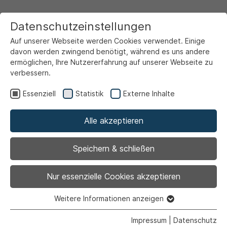
Datenschutzeinstellungen
Auf unserer Webseite werden Cookies verwendet. Einige
davon werden zwingend benötigt, während es uns andere
ermöglichen, Ihre Nutzererfahrung auf unserer Webseite zu
verbessern.
Startseite
Ansicht
Essenziell
Statistik
Externe Inhalte
Alle akzeptieren
Archiviert
Die Lidl Deutschland
Speichern & schließen
Tour kommt nach Ahlen
Nur essenzielle Cookies akzeptieren
Weitere Informationen anzeigen
Essenziell
Essenzielle Cookies werden für grundlegende Funktionen
Impressum
|
Datenschutz