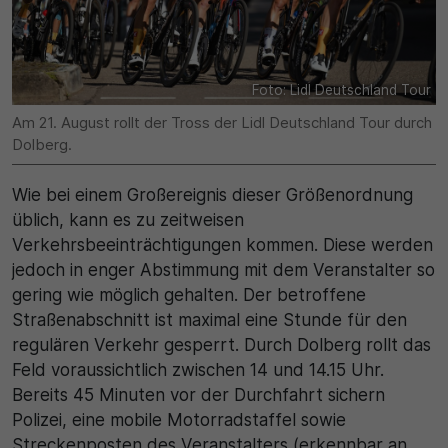
30 Minuten
Zweck
Foto: Lidl Deutschland Tour
Am 21. August rollt der Tross der Lidl Deutschland Tour durch
Wird für statistische Zwecke verwendet, um
Dolberg.
vorübergehende Daten des Besuchs zu speichern.
Wie bei einem Großereignis dieser Größenordnung
üblich, kann es zu zeitweisen
Verkehrsbeeinträchtigungen kommen. Diese werden
jedoch in enger Abstimmung mit dem Veranstalter so
gering wie möglich gehalten. Der betroffene
Straßenabschnitt ist maximal eine Stunde für den
regulären Verkehr gesperrt. Durch Dolberg rollt das
Feld voraussichtlich zwischen 14 und 14.15 Uhr.
Bereits 45 Minuten vor der Durchfahrt sichern
Polizei, eine mobile Motorradstaffel sowie
Streckenposten des Veranstalters (erkennbar an