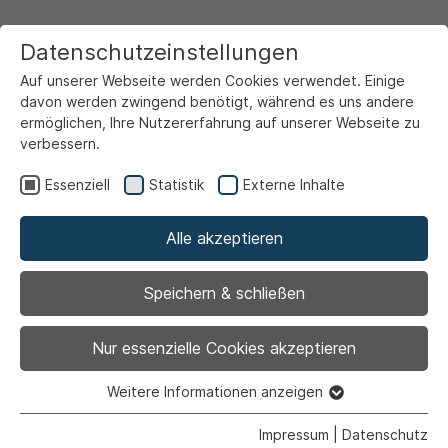
Datenschutzeinstellungen
Auf unserer Webseite werden Cookies verwendet. Einige
davon werden zwingend benötigt, während es uns andere
ermöglichen, Ihre Nutzererfahrung auf unserer Webseite zu
verbessern.
Startseite
Ansicht
Essenziell
Statistik
Externe Inhalte
Alle akzeptieren
Archiviert
Die Vorlesestunde geht
Speichern & schließen
wieder „on Tour“
Nur essenzielle Cookies akzeptieren
Weitere Informationen anzeigen
Essenziell
Essenzielle Cookies werden für grundlegende Funktionen
Impressum
|
Datenschutz