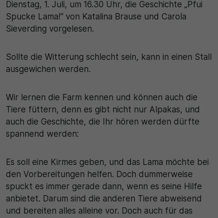
Dienstag, 1. Juli, um 16.30 Uhr, die Geschichte „Pfui
Spucke Lama!“ von Katalina Brause und Carola
30 Minuten
Sieverding vorgelesen.
Zweck
Sollte die Witterung schlecht sein, kann in einen Stall
Wird für statistische Zwecke verwendet, um
ausgewichen werden.
vorübergehende Daten des Besuchs zu speichern.
Wir lernen die Farm kennen und können auch die
Tiere füttern, denn es gibt nicht nur Alpakas, und
auch die Geschichte, die Ihr hören werden dürfte
spannend werden:
Es soll eine Kirmes geben, und das Lama möchte bei
den Vorbereitungen helfen. Doch dummerweise
spuckt es immer gerade dann, wenn es seine Hilfe
anbietet. Darum sind die anderen Tiere abweisend
und bereiten alles alleine vor. Doch auch für das