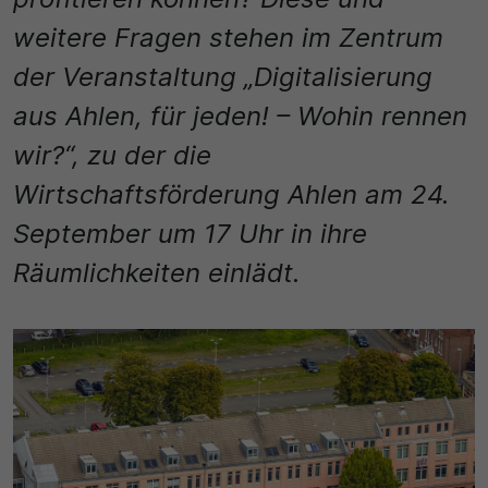
Name
Matomo
weitere Fragen stehen im Zentrum
SgCookieOptin.lastPreferences
Laufzeit
der Veranstaltung „Digitalisierung
Anbieter
1 Jahr
aus Ahlen, für jeden! – Wohin rennen
Cookie Consent / Ahlen
wir?“, zu der die
Zweck
Wirtschaftsförderung Ahlen am 24.
Laufzeit
Wird für statistische Zwecke verwendet, um Details
wie die eindeutige Besucher-ID zu speichern.
September um 17 Uhr in ihre
1 Jahr
Räumlichkeiten einlädt.
Zweck
Name
Dieser Wert speichert Ihre Consent-Einstellungen.
_pk_ses\..*$
Unter anderem eine zufällig generierte ID, für die
historische Speicherung Ihrer vorgenommen
Anbieter
Einstellungen, falls der Webseiten-Betreiber dies
eingestellt hat.
Matomo
Laufzeit