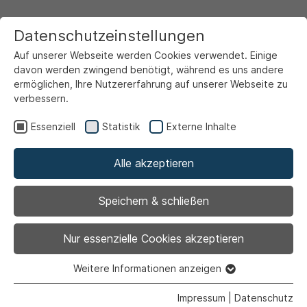
Datenschutzeinstellungen
Auf unserer Webseite werden Cookies verwendet. Einige
davon werden zwingend benötigt, während es uns andere
ermöglichen, Ihre Nutzererfahrung auf unserer Webseite zu
verbessern.
Startseite
Ansicht
Essenziell
Statistik
Externe Inhalte
Alle akzeptieren
Archiviert
„Digitalisierung aus
Speichern & schließen
Ahlen, für jeden! –
Nur essenzielle Cookies akzeptieren
Wohin rennen wir?“
Weitere Informationen anzeigen
Essenziell
Essenzielle Cookies werden für grundlegende Funktionen
Impressum
|
Datenschutz