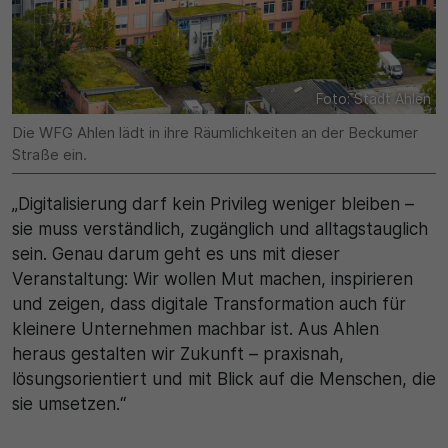
30 Minuten
Zweck
Foto: Stadt Ahlen
Wird für statistische Zwecke verwendet, um
Die WFG Ahlen lädt in ihre Räumlichkeiten an der Beckumer
vorübergehende Daten des Besuchs zu speichern.
Straße ein.
„Digitalisierung darf kein Privileg weniger bleiben –
sie muss verständlich, zugänglich und alltagstauglich
sein. Genau darum geht es uns mit dieser
Veranstaltung: Wir wollen Mut machen, inspirieren
und zeigen, dass digitale Transformation auch für
kleinere Unternehmen machbar ist. Aus Ahlen
heraus gestalten wir Zukunft – praxisnah,
lösungsorientiert und mit Blick auf die Menschen, die
sie umsetzen.“