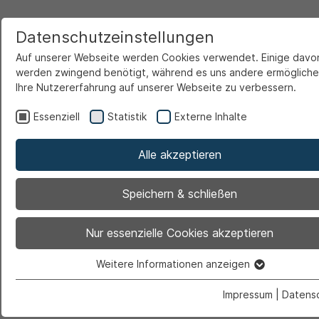
Datenschutzeinstellungen
Auf unserer Webseite werden Cookies verwendet. Einige davo
werden zwingend benötigt, während es uns andere ermögliche
Ihre Nutzererfahrung auf unserer Webseite zu verbessern.
Startseite
Ansicht
Essenziell
Statistik
Externe Inhalte
Alle akzeptieren
Archiviert
Speichern & schließen
Ehrenamtstag am 23.
Nur essenzielle Cookies akzeptieren
Oktober in der
Weitere Informationen anzeigen
Essenziell
Feuerwache Süd
Essenzielle Cookies werden für grundlegende Funktionen der
Impressum
|
Datens
Webseite benötigt. Dadurch ist gewährleistet, dass die Webs