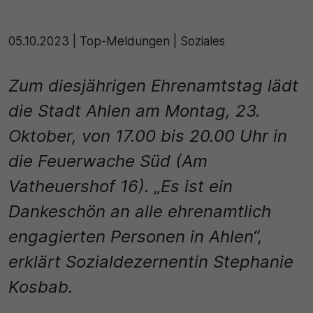
einwandfrei funktioniert.
Name
Cookie-Informationen anzeigen
05.10.2023
|
Top-Meldungen | Soziales
cookie_optin
Statistik
Zum diesjährigen Ehrenamtstag lädt
Diese Cookies dienen zur statistischen Erfassung, welche
Anbieter
Seiteninhalte von den Besuchern abgerufen werden, um
die Stadt Ahlen am Montag, 23.
zukünftig unser Informationsangebot zu optimieren. Die durc
Cookie Consent / Ahlen
die Cookie erzeugten Informationen im pseudonymen
Oktober, von 17.00 bis 20.00 Uhr in
Nutzerprofil werden nicht dazu benutzt, den Besucher dieser
Laufzeit
die Feuerwache Süd (Am
Website persönlich zu identifizieren und nicht mit
personenbezogenen Daten über den Träger des Pseudonym
1 Jahr
Vatheuershof 16). „Es ist ein
zusammengeführt.
Dankeschön an alle ehrenamtlich
Zweck
Name
Cookie-Informationen anzeigen
engagierten Personen in Ahlen“,
Dieses Cookie wird verwendet, um Ihre Cookie-Einstellunge
_pk_id\..*$
Externe Inhalte
für diese Website zu speichern.
erklärt Sozialdezernentin Stephanie
Wir verwenden auf unserer Website externe Inhalte, um Ihnen
Anbieter
Kosbab.
zusätzliche Informationen anzubieten.
Name
Matomo