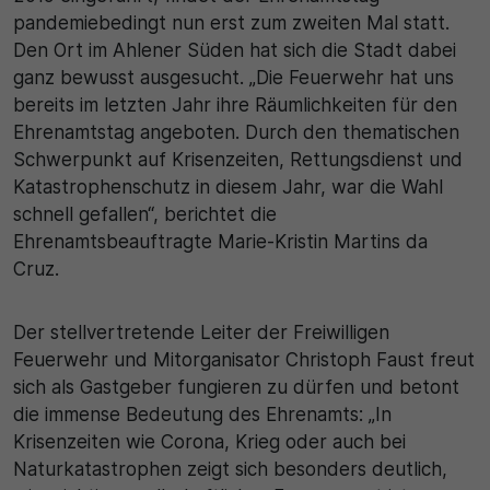
pandemiebedingt nun erst zum zweiten Mal statt.
30 Minuten
Den Ort im Ahlener Süden hat sich die Stadt dabei
Zweck
ganz bewusst ausgesucht. „Die Feuerwehr hat uns
bereits im letzten Jahr ihre Räumlichkeiten für den
Wird für statistische Zwecke verwendet, um vorübergehen
Ehrenamtstag angeboten. Durch den thematischen
Daten des Besuchs zu speichern.
Schwerpunkt auf Krisenzeiten, Rettungsdienst und
Katastrophenschutz in diesem Jahr, war die Wahl
schnell gefallen“, berichtet die
Ehrenamtsbeauftragte Marie-Kristin Martins da
Cruz.
Der stellvertretende Leiter der Freiwilligen
Feuerwehr und Mitorganisator Christoph Faust freut
sich als Gastgeber fungieren zu dürfen und betont
die immense Bedeutung des Ehrenamts: „In
Krisenzeiten wie Corona, Krieg oder auch bei
Naturkatastrophen zeigt sich besonders deutlich,