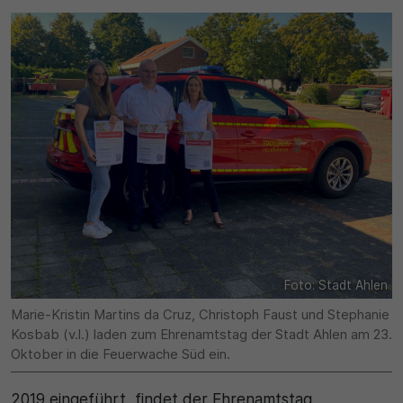
SgCookieOptin.lastPreferences
Laufzeit
Anbieter
1 Jahr
Cookie Consent / Ahlen
Zweck
Laufzeit
Wird für statistische Zwecke verwendet, um Details wie die
eindeutige Besucher-ID zu speichern.
1 Jahr
Zweck
Name
Dieser Wert speichert Ihre Consent-Einstellungen. Unter
_pk_ses\..*$
anderem eine zufällig generierte ID, für die historische
Foto: Stadt Ahlen
Speicherung Ihrer vorgenommen Einstellungen, falls der
Anbieter
Marie-Kristin Martins da Cruz, Christoph Faust und Stephanie
Webseiten-Betreiber dies eingestellt hat.
Kosbab (v.l.) laden zum Ehrenamtstag der Stadt Ahlen am 23.
Matomo
Oktober in die Feuerwache Süd ein.
Laufzeit
2019 eingeführt, findet der Ehrenamtstag