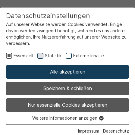
Datenschutzeinstellungen
Auf unserer Webseite werden Cookies verwendet. Einige
davon werden zwingend benötigt, während es uns andere
ermöglichen, Ihre Nutzererfahrung auf unserer Webseite zu
verbessern.
Startseite
Ansicht
Essenziell
Statistik
Externe Inhalte
Alle akzeptieren
Archiviert
Elternabend „Fit für die
Speichern & schließen
Schule“ im Rathaus
Nur essenzielle Cookies akzeptieren
Weitere Informationen anzeigen
Essenziell
Essenzielle Cookies werden für grundlegende Funktionen
Impressum
|
Datenschutz