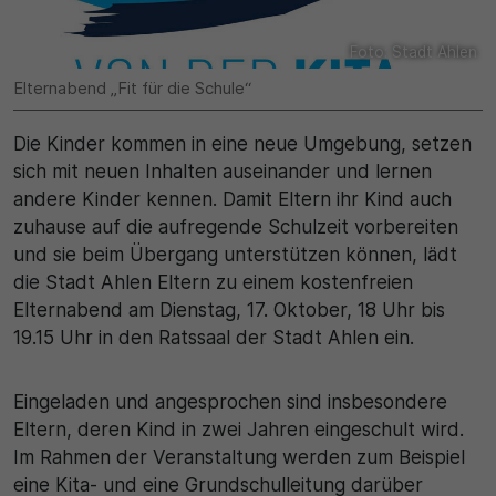
Name
Matomo
Foto: Stadt Ahlen
SgCookieOptin.lastPreferences
Laufzeit
Elternabend „Fit für die Schule“
Anbieter
1 Jahr
Die Kinder kommen in eine neue Umgebung, setzen
Cookie Consent / Ahlen
Zweck
sich mit neuen Inhalten auseinander und lernen
Laufzeit
andere Kinder kennen. Damit Eltern ihr Kind auch
Wird für statistische Zwecke verwendet, um Details
zuhause auf die aufregende Schulzeit vorbereiten
wie die eindeutige Besucher-ID zu speichern.
1 Jahr
und sie beim Übergang unterstützen können, lädt
die Stadt Ahlen Eltern zu einem kostenfreien
Zweck
Name
Elternabend am Dienstag, 17. Oktober, 18 Uhr bis
19.15 Uhr in den Ratssaal der Stadt Ahlen ein.
Dieser Wert speichert Ihre Consent-Einstellungen.
_pk_ses\..*$
Unter anderem eine zufällig generierte ID, für die
historische Speicherung Ihrer vorgenommen
Anbieter
Eingeladen und angesprochen sind insbesondere
Einstellungen, falls der Webseiten-Betreiber dies
Eltern, deren Kind in zwei Jahren eingeschult wird.
eingestellt hat.
Matomo
Im Rahmen der Veranstaltung werden zum Beispiel
eine Kita- und eine Grundschulleitung darüber
Laufzeit