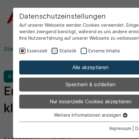
Datenschutzeinstellungen
Auf unserer Webseite werden Cookies verwendet. Einig
werden zwingend benötigt, während es uns andere ermö
Ihre Nutzererfahrung auf unserer Webseite zu verbesser
Startseite
Ansicht
Essenziell
Statistik
Externe Inhalte
Alle akzeptieren
Archiviert
Speichern & schließen
Energiefragen online
Nur essenzielle Cookies akzeptieren
klären
Weitere Informationen anzeigen
Essenziell
Essenzielle Cookies werden für grundlegende Funktion
Impressum
|
D
Webseite benötigt. Dadurch ist gewährleistet, dass di