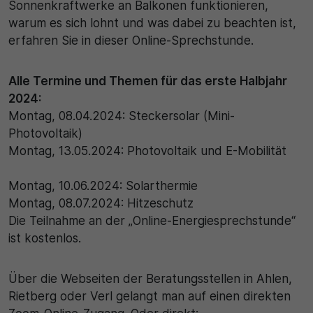
Sonnenkraftwerke an Balkonen funktionieren,
30 Minuten
warum es sich lohnt und was dabei zu beachten ist,
erfahren Sie in dieser Online-Sprechstunde.
Zweck
Wird für statistische Zwecke verwendet, um vorüber
Alle Termine und Themen für das erste Halbjahr
Daten des Besuchs zu speichern.
2024:
Montag, 08.04.2024: Steckersolar (Mini-
Photovoltaik)
Montag, 13.05.2024: Photovoltaik und E-Mobilität
Montag, 10.06.2024: Solarthermie
Montag, 08.07.2024: Hitzeschutz
Die Teilnahme an der „Online-Energiesprechstunde“
ist kostenlos.
Über die Webseiten der Beratungsstellen in Ahlen,
Rietberg oder Verl gelangt man auf einen direkten