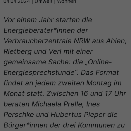
04.04.2024
|
Umwelt | Wohnen
einwandfrei funktioniert.
Name
Cookie-Informationen anzeigen
Vor einem Jahr starten die
cookie_optin
Statistik
Energieberater*innen der
Diese Cookies dienen zur statistischen Erfassung, welc
Anbieter
Verbraucherzentrale NRW aus Ahlen,
Seiteninhalte von den Besuchern abgerufen werden, u
zukünftig unser Informationsangebot zu optimieren. Die
Rietberg und Verl mit einer
Cookie Consent / Ahlen
die Cookie erzeugten Informationen im pseudonymen
gemeinsame Sache: die „Online-
Nutzerprofil werden nicht dazu benutzt, den Besucher 
Laufzeit
Website persönlich zu identifizieren und nicht mit
Energiesprechstunde“. Das Format
personenbezogenen Daten über den Träger des Pseu
1 Jahr
zusammengeführt.
findet an jedem zweiten Montag im
Zweck
Name
Cookie-Informationen anzeigen
Monat statt. Zwischen 16 und 17 Uhr
Dieses Cookie wird verwendet, um Ihre Cookie-Einstel
beraten Michaela Prelle, Ines
_pk_id\..*$
Externe Inhalte
für diese Website zu speichern.
Perschke und Hubertus Pieper die
Wir verwenden auf unserer Website externe Inhalte, um
Anbieter
zusätzliche Informationen anzubieten.
Bürger*innen der drei Kommunen zu
Name
Matomo