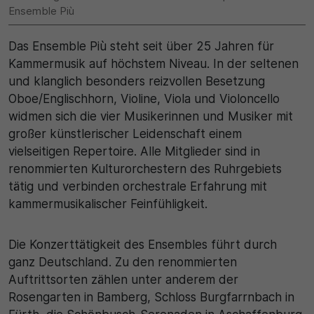
Ensemble Più
30 Minuten
Das Ensemble Più steht seit über 25 Jahren für
Zweck
Kammermusik auf höchstem Niveau. In der seltenen
und klanglich besonders reizvollen Besetzung
Wird für statistische Zwecke verwendet, um
Oboe/Englischhorn, Violine, Viola und Violoncello
vorübergehende Daten des Besuchs zu speichern.
widmen sich die vier Musikerinnen und Musiker mit
großer künstlerischer Leidenschaft einem
vielseitigen Repertoire. Alle Mitglieder sind in
renommierten Kulturorchestern des Ruhrgebiets
tätig und verbinden orchestrale Erfahrung mit
kammermusikalischer Feinfühligkeit.
Die Konzerttätigkeit des Ensembles führt durch
ganz Deutschland. Zu den renommierten
Auftrittsorten zählen unter anderem der
Rosengarten in Bamberg, Schloss Burgfarrnbach in