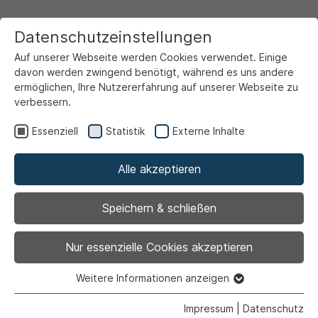
Datenschutzeinstellungen
Auf unserer Webseite werden Cookies verwendet. Einige
davon werden zwingend benötigt, während es uns andere
ermöglichen, Ihre Nutzererfahrung auf unserer Webseite zu
verbessern.
Startseite
Ansicht
Essenziell
Statistik
Externe Inhalte
Alle akzeptieren
Archiviert
Ensemble Più –
Speichern & schließen
Kammermusik in
Nur essenzielle Cookies akzeptieren
außergewöhnlicher
Weitere Informationen anzeigen
Essenziell
Essenzielle Cookies werden für grundlegende Funktionen
Impressum
|
Datenschutz