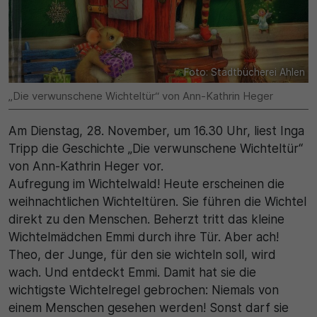
Name
Matomo
SgCookieOptin.lastPreferences
Laufzeit
Anbieter
1 Jahr
Foto: Stadtbücherei Ahlen
Cookie Consent / Ahlen
„Die verwunschene Wichteltür“ von Ann-Kathrin Heger
Zweck
Laufzeit
Am Dienstag, 28. November, um 16.30 Uhr, liest Inga
Wird für statistische Zwecke verwendet, um Details
wie die eindeutige Besucher-ID zu speichern.
Tripp die Geschichte „Die verwunschene Wichteltür“
1 Jahr
von Ann-Kathrin Heger vor.
Aufregung im Wichtelwald! Heute erscheinen die
Zweck
Name
weihnachtlichen Wichteltüren. Sie führen die Wichtel
Dieser Wert speichert Ihre Consent-Einstellungen.
direkt zu den Menschen. Beherzt tritt das kleine
_pk_ses\..*$
Unter anderem eine zufällig generierte ID, für die
Wichtelmädchen Emmi durch ihre Tür. Aber ach!
historische Speicherung Ihrer vorgenommen
Theo, der Junge, für den sie wichteln soll, wird
Anbieter
Einstellungen, falls der Webseiten-Betreiber dies
wach. Und entdeckt Emmi. Damit hat sie die
eingestellt hat.
Matomo
wichtigste Wichtelregel gebrochen: Niemals von
einem Menschen gesehen werden! Sonst darf sie
Laufzeit