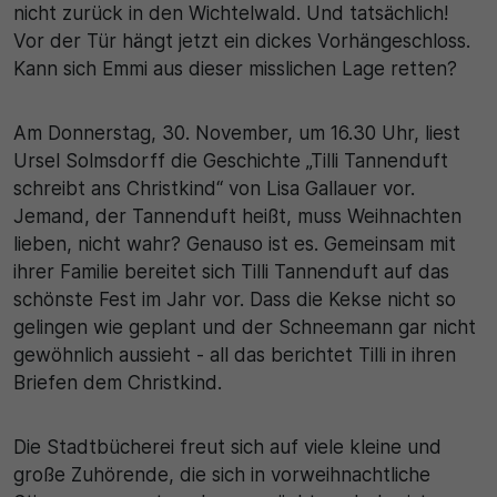
nicht zurück in den Wichtelwald. Und tatsächlich!
Vor der Tür hängt jetzt ein dickes Vorhängeschloss.
30 Minuten
Kann sich Emmi aus dieser misslichen Lage retten?
Zweck
Am Donnerstag, 30. November, um 16.30 Uhr, liest
Wird für statistische Zwecke verwendet, um
Ursel Solmsdorff die Geschichte „Tilli Tannenduft
vorübergehende Daten des Besuchs zu speichern.
schreibt ans Christkind“ von Lisa Gallauer vor.
Jemand, der Tannenduft heißt, muss Weihnachten
lieben, nicht wahr? Genauso ist es. Gemeinsam mit
ihrer Familie bereitet sich Tilli Tannenduft auf das
schönste Fest im Jahr vor. Dass die Kekse nicht so
gelingen wie geplant und der Schneemann gar nicht
gewöhnlich aussieht - all das berichtet Tilli in ihren
Briefen dem Christkind.
Die Stadtbücherei freut sich auf viele kleine und
große Zuhörende, die sich in vorweihnachtliche