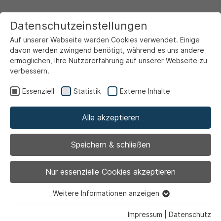
Datenschutzeinstellungen
Auf unserer Webseite werden Cookies verwendet. Einige
davon werden zwingend benötigt, während es uns andere
ermöglichen, Ihre Nutzererfahrung auf unserer Webseite zu
verbessern.
Startseite
Ansicht
Essenziell
Statistik
Externe Inhalte
Alle akzeptieren
Archiviert
Es weihnachtet in den
Speichern & schließen
Vorlesestunden der
Nur essenzielle Cookies akzeptieren
Stadtbücherei
Weitere Informationen anzeigen
Essenziell
Essenzielle Cookies werden für grundlegende Funktionen
Impressum
|
Datenschutz