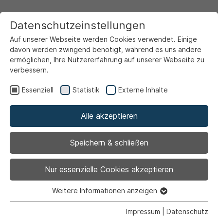
Datenschutzeinstellungen
Auf unserer Webseite werden Cookies verwendet. Einige
davon werden zwingend benötigt, während es uns andere
ermöglichen, Ihre Nutzererfahrung auf unserer Webseite zu
verbessern.
Startseite
Ansicht
Essenziell
Statistik
Externe Inhalte
Alle akzeptieren
Archiviert
„Fair-Play-Verbindet!“
Speichern & schließen
startet wieder durch
Nur essenzielle Cookies akzeptieren
Weitere Informationen anzeigen
Essenziell
Essenzielle Cookies werden für grundlegende Funktionen
Impressum
|
Datenschutz