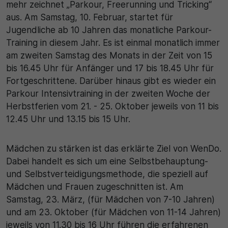
mehr zeichnet „Parkour, Freerunning und Tricking“
aus. Am Samstag, 10. Februar, startet für
30 Minuten
Jugendliche ab 10 Jahren das monatliche Parkour-
Training in diesem Jahr. Es ist einmal monatlich immer
Zweck
am zweiten Samstag des Monats in der Zeit von 15
Wird für statistische Zwecke verwendet, um
bis 16.45 Uhr für Anfänger und 17 bis 18.45 Uhr für
vorübergehende Daten des Besuchs zu speichern.
Fortgeschrittene. Darüber hinaus gibt es wieder ein
Parkour Intensivtraining in der zweiten Woche der
Herbstferien vom 21. - 25. Oktober jeweils von 11 bis
12.45 Uhr und 13.15 bis 15 Uhr.
Mädchen zu stärken ist das erklärte Ziel von WenDo.
Dabei handelt es sich um eine Selbstbehauptung-
und Selbstverteidigungsmethode, die speziell auf
Mädchen und Frauen zugeschnitten ist. Am
Samstag, 23. März, (für Mädchen von 7-10 Jahren)
und am 23. Oktober (für Mädchen von 11-14 Jahren)
jeweils von 11.30 bis 16 Uhr führen die erfahrenen