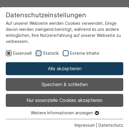
Datenschutzeinstellungen
Auf unserer Webseite werden Cookies verwendet. Einige
davon werden zwingend benötigt, während es uns andere
ermöglichen, Ihre Nutzererfahrung auf unserer Webseite zu
verbessern.
Startseite
Ansicht
Essenziell
Statistik
Externe Inhalte
Alle akzeptieren
Archiviert
Freischneiden von
Speichern & schließen
Brückenbauwerken
Nur essenzielle Cookies akzeptieren
2025
Weitere Informationen anzeigen
Essenziell
Essenzielle Cookies werden für grundlegende Funktionen
Impressum
|
Datenschutz