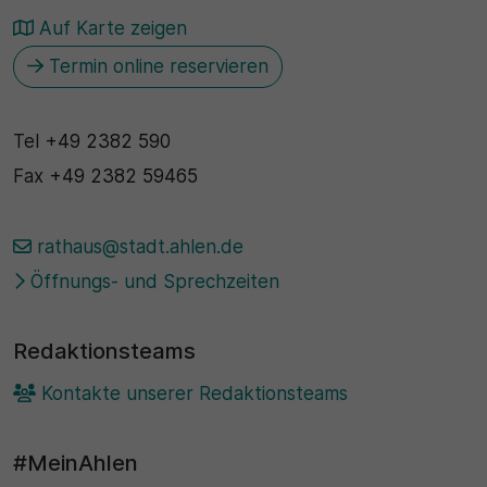
Auf Karte zeigen
30 Minuten
Termin online reservieren
Zweck
Wird für statistische Zwecke verwendet, um
Tel
+49 2382 590
vorübergehende Daten des Besuchs zu speichern.
Fax
+49 2382 59465
rathaus@stadt.ahlen.de
Öffnungs- und Sprechzeiten
Redaktionsteams
Kontakte unserer Redaktionsteams
#MeinAhlen