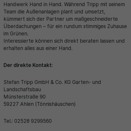
Handwerk Hand in Hand. Während Tripp mit seinem
Team die Außenanlagen plant und umsetzt,
30 Minuten
kümmert sich der Partner um maßgeschneiderte
Zweck
Überdachungen – für ein rundum stimmiges Zuhause
im Grünen.
Wird für statistische Zwecke verwendet, um
Interessierte können sich direkt beraten lassen und
vorübergehende Daten des Besuchs zu speichern.
erhalten alles aus einer Hand.
Der direkte Kontakt:
Stefan Tripp GmbH & Co. KG Garten- und
Landschaftsbau
Münsterstraße 90
59227 Ahlen (Tönnishäuschen)
Tel.: 02528 9299560