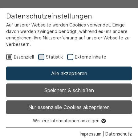
Datenschutzeinstellungen
Auf unserer Webseite werden Cookies verwendet. Einige
davon werden zwingend benötigt, während es uns andere
ermöglichen, Ihre Nutzererfahrung auf unserer Webseite zu
verbessern.
Startseite
Ansicht
Essenziell
Statistik
Externe Inhalte
Alle akzeptieren
Gemeinsam stark:
Speichern & schließen
Neue Lösungen für
Nur essenzielle Cookies akzeptieren
Terrassenüberdachung
Weitere Informationen anzeigen
Essenziell
in Ahlen
Essenzielle Cookies werden für grundlegende Funktionen
Impressum
|
Datenschutz