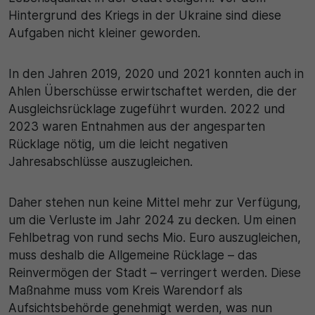
Hintergrund des Kriegs in der Ukraine sind diese
30 Minuten
Aufgaben nicht kleiner geworden.
Zweck
In den Jahren 2019, 2020 und 2021 konnten auch in
Wird für statistische Zwecke verwendet, um
Ahlen Überschüsse erwirtschaftet werden, die der
vorübergehende Daten des Besuchs zu speichern.
Ausgleichsrücklage zugeführt wurden. 2022 und
2023 waren Entnahmen aus der angesparten
Rücklage nötig, um die leicht negativen
Jahresabschlüsse auszugleichen.
Daher stehen nun keine Mittel mehr zur Verfügung,
um die Verluste im Jahr 2024 zu decken. Um einen
Fehlbetrag von rund sechs Mio. Euro auszugleichen,
muss deshalb die Allgemeine Rücklage – das
Reinvermögen der Stadt – verringert werden. Diese
Maßnahme muss vom Kreis Warendorf als
Aufsichtsbehörde genehmigt werden, was nun