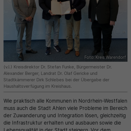
Name
Matomo
SgCookieOptin.lastPreferences
Laufzeit
Anbieter
1 Jahr
Cookie Consent / Ahlen
Zweck
Laufzeit
Wird für statistische Zwecke verwendet, um Details
Foto: Kreis Warendorf
wie die eindeutige Besucher-ID zu speichern.
1 Jahr
(v.l.) Kreisdirektor Dr. Stefan Funke, Bürgermeister Dr.
Alexander Berger, Landrat Dr. Olaf Gericke und
Zweck
Stadtkämmerer Dirk Schlebes bei der Übergabe der
Name
Haushaltsverfügung im Kreishaus.
Dieser Wert speichert Ihre Consent-Einstellungen.
_pk_ses\..*$
Unter anderem eine zufällig generierte ID, für die
Wie praktisch alle Kommunen in Nordrhein-Westfalen
historische Speicherung Ihrer vorgenommen
Anbieter
muss auch die Stadt Ahlen viele Probleme im Bereich
Einstellungen, falls der Webseiten-Betreiber dies
der Zuwanderung und Integration lösen, gleichzeitig
eingestellt hat.
Matomo
die Infrastruktur erhalten und ausbauen sowie die
Lebensqualität in der Stadt steigern. Vor dem
Laufzeit