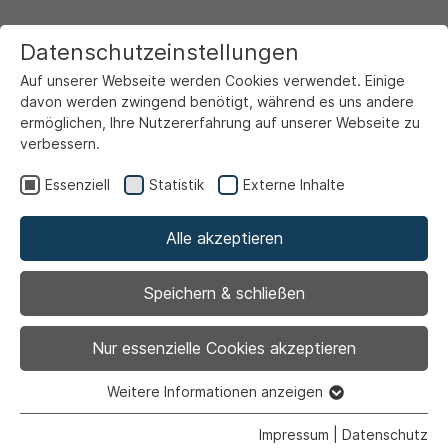
Datenschutzeinstellungen
Auf unserer Webseite werden Cookies verwendet. Einige
davon werden zwingend benötigt, während es uns andere
ermöglichen, Ihre Nutzererfahrung auf unserer Webseite zu
verbessern.
Startseite
Ansicht
Essenziell
Statistik
Externe Inhalte
Alle akzeptieren
Archiviert
Haushalt der Stadt
Speichern & schließen
Ahlen genehmigt
Nur essenzielle Cookies akzeptieren
Weitere Informationen anzeigen
Essenziell
Essenzielle Cookies werden für grundlegende Funktionen
Impressum
|
Datenschutz