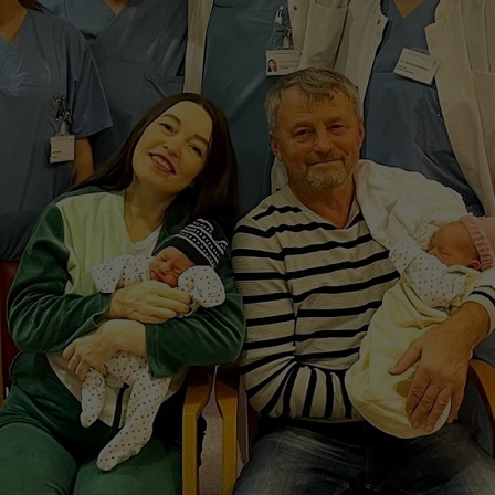
Zweck
generierte ID, für die historische Speicherung
Zweck
Details wie die eindeutige Besucher-ID zu
Ihrer vorgenommen Einstellungen, falls der
speichern.
Webseiten-Betreiber dies eingestellt hat.
Name
_pk_ses\..*$
Anbieter
Matomo
Laufzeit
30 Minuten
Wird für statistische Zwecke verwendet, um
Zweck
vorübergehende Daten des Besuchs zu
speichern.