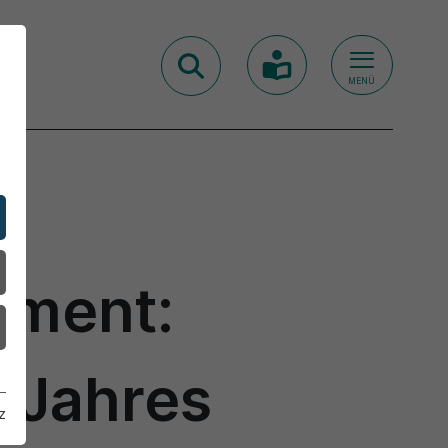
MENÜ
oment:
s Jahres
z