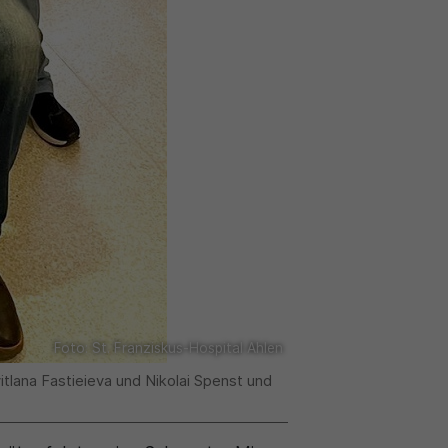
Foto: St. Franziskus-Hospital Ahlen
itlana Fastieieva und Nikolai Spenst und