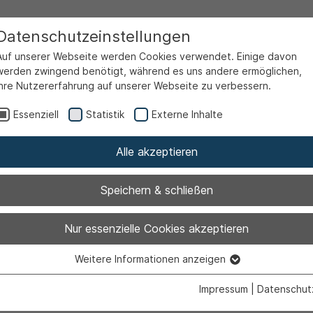
Datenschutzeinstellungen
Auf unserer Webseite werden Cookies verwendet. Einige davon
werden zwingend benötigt, während es uns andere ermöglichen,
Ihre Nutzererfahrung auf unserer Webseite zu verbessern.
Essenziell
Statistik
Externe Inhalte
Alle akzeptieren
Speichern & schließen
n besonderer M
Nur essenzielle Cookies akzeptieren
Weitere Informationen anzeigen
llingsgeburt de
Essenziell
Essenzielle Cookies werden für grundlegende Funktionen der
Impressum
|
Datenschut
Webseite benötigt. Dadurch ist gewährleistet, dass die Webseite