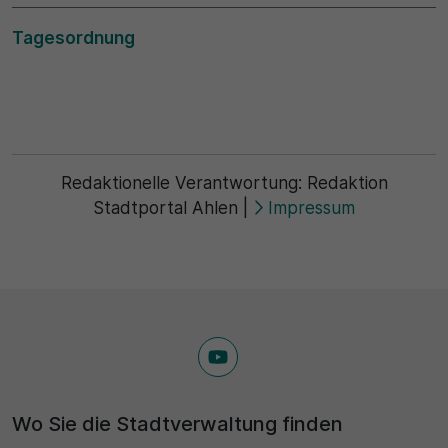
Name
Matomo
Tagesordnung
SgCookieOptin.lastPreferences
Laufzeit
Anbieter
1 Jahr
Cookie Consent / Ahlen
Zweck
Laufzeit
Redaktionelle Verantwortung:
Redaktion
Wird für statistische Zwecke verwendet, um Details
Stadtportal Ahlen
|
Impressum
wie die eindeutige Besucher-ID zu speichern.
1 Jahr
Zweck
Name
Dieser Wert speichert Ihre Consent-Einstellungen.
_pk_ses\..*$
Unter anderem eine zufällig generierte ID, für die
historische Speicherung Ihrer vorgenommen
Anbieter
Einstellungen, falls der Webseiten-Betreiber dies
eingestellt hat.
Matomo
Wo Sie die Stadtverwaltung finden
Laufzeit