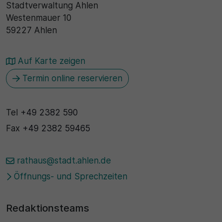
Stadtverwaltung Ahlen
Westenmauer 10
30 Minuten
59227 Ahlen
Zweck
Auf Karte zeigen
Wird für statistische Zwecke verwendet, um
vorübergehende Daten des Besuchs zu speichern.
Termin online reservieren
Tel
+49 2382 590
Fax
+49 2382 59465
rathaus@stadt.ahlen.de
Öffnungs- und Sprechzeiten
Redaktionsteams