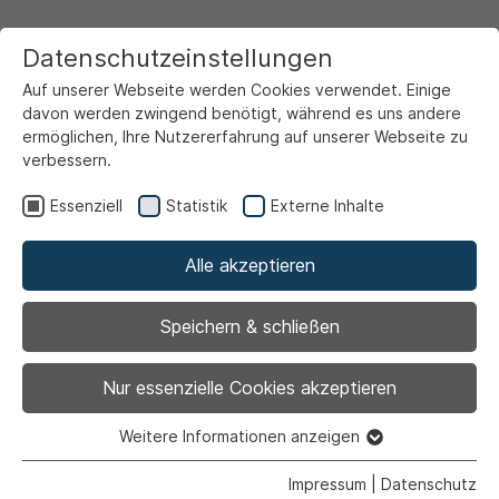
Datenschutzeinstellungen
Auf unserer Webseite werden Cookies verwendet. Einige
davon werden zwingend benötigt, während es uns andere
ermöglichen, Ihre Nutzererfahrung auf unserer Webseite zu
verbessern.
Startseite
Ansicht
Essenziell
Statistik
Externe Inhalte
Alle akzeptieren
Archiviert
Integrationsrat
Speichern & schließen
Nur essenzielle Cookies akzeptieren
Weitere Informationen anzeigen
06.11.2023
|
Politik | Rathaus
Essenziell
Essenzielle Cookies werden für grundlegende Funktionen
Impressum
|
Datenschutz