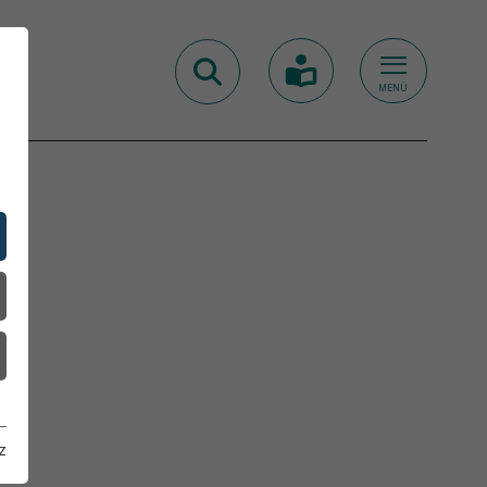
MENÜ
z