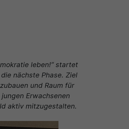
kratie leben!“ startet
die nächste Phase. Ziel
uszubauen und Raum für
d jungen Erwachsenen
d aktiv mitzugestalten.