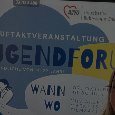
Zweck
generierte ID, für die historische Speicherung
Zweck
Details wie die eindeutige Besucher-ID zu
Ihrer vorgenommen Einstellungen, falls der
speichern.
Webseiten-Betreiber dies eingestellt hat.
Name
_pk_ses\..*$
Anbieter
Matomo
Laufzeit
30 Minuten
Wird für statistische Zwecke verwendet, um
Zweck
vorübergehende Daten des Besuchs zu
speichern.