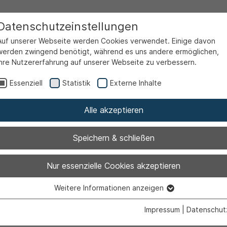
Datenschutzeinstellungen
Auf unserer Webseite werden Cookies verwendet. Einige davon
werden zwingend benötigt, während es uns andere ermöglichen,
Ihre Nutzererfahrung auf unserer Webseite zu verbessern.
Essenziell
Statistik
Externe Inhalte
Alle akzeptieren
Speichern & schließen
estalten:
Nur essenzielle Cookies akzeptieren
Weitere Informationen anzeigen
ranstaltung des
Essenziell
Essenzielle Cookies werden für grundlegende Funktionen der
Impressum
|
Datenschut
Webseite benötigt. Dadurch ist gewährleistet, dass die Webseite