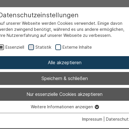
Datenschutzeinstellungen
Auf unserer Webseite werden Cookies verwendet. Einige davon
werden zwingend benötigt, während es uns andere ermöglichen,
Ihre Nutzererfahrung auf unserer Webseite zu verbessern.
Essenziell
Statistik
Externe Inhalte
Alle akzeptieren
Speichern & schließen
lfeausschuss
Nur essenzielle Cookies akzeptieren
Weitere Informationen anzeigen
Essenziell
Essenzielle Cookies werden für grundlegende Funktionen der
Impressum
|
Datenschut
Webseite benötigt. Dadurch ist gewährleistet, dass die Webseite