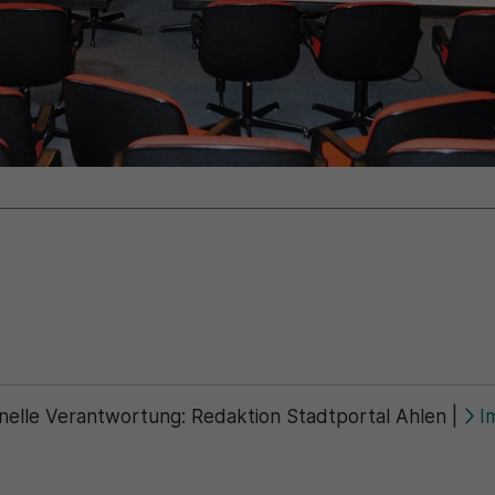
Zweck
generierte ID, für die historische Speicherung
Zweck
Details wie die eindeutige Besucher-ID zu
Ihrer vorgenommen Einstellungen, falls der
speichern.
Webseiten-Betreiber dies eingestellt hat.
Name
_pk_ses\..*$
Anbieter
Matomo
Laufzeit
30 Minuten
Wird für statistische Zwecke verwendet, um
Zweck
vorübergehende Daten des Besuchs zu
speichern.
nelle Verantwortung:
Redaktion Stadtportal Ahlen
|
I