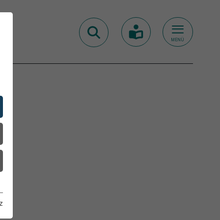
MENÜ
z