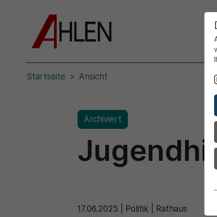
Startseite
Ansicht
Archiviert
Jugendhi
17.06.2025
|
Politik | Rathaus