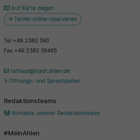
Auf Karte zeigen
30 Minuten
Termin online reservieren
Zweck
Wird für statistische Zwecke verwendet, um
Tel
+49 2382 590
vorübergehende Daten des Besuchs zu speichern.
Fax
+49 2382 59465
rathaus@stadt.ahlen.de
Öffnungs- und Sprechzeiten
Redaktionsteams
Kontakte unserer Redaktionsteams
#MeinAhlen