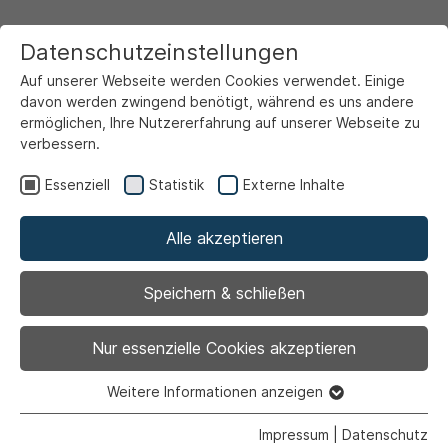
Datenschutzeinstellungen
Auf unserer Webseite werden Cookies verwendet. Einige
davon werden zwingend benötigt, während es uns andere
ermöglichen, Ihre Nutzererfahrung auf unserer Webseite zu
verbessern.
Startseite
Ansicht
Essenziell
Statistik
Externe Inhalte
Alle akzeptieren
Archiviert
Kanal- und Straßenbau
Speichern & schließen
Haarbachstraße und
Nur essenzielle Cookies akzeptieren
Alte Ladestraße
Weitere Informationen anzeigen
Essenziell
Essenzielle Cookies werden für grundlegende Funktionen
Impressum
|
Datenschutz