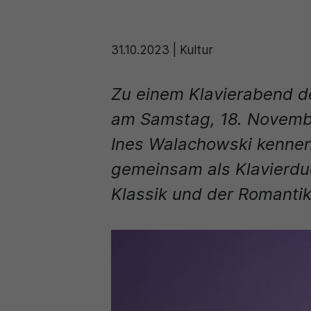
31.10.2023
|
Kultur
Zu einem Klavierabend de
am Samstag, 18. Novembe
Ines Walachowski kennen 
gemeinsam als Klavierdu
Klassik und der Romantik