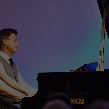
Zweck
generierte ID, für die historische Speicherung
Zweck
Details wie die eindeutige Besucher-ID zu
Ihrer vorgenommen Einstellungen, falls der
speichern.
Webseiten-Betreiber dies eingestellt hat.
Name
_pk_ses\..*$
Anbieter
Matomo
Laufzeit
30 Minuten
Wird für statistische Zwecke verwendet, um
Zweck
vorübergehende Daten des Besuchs zu
speichern.