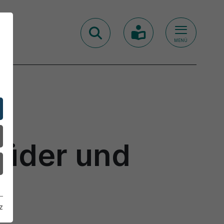
MENÜ
lüder und
z