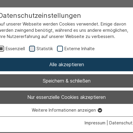
Datenschutzeinstellungen
Auf unserer Webseite werden Cookies verwendet. Einige davon
werden zwingend benötigt, während es uns andere ermöglichen,
Ihre Nutzererfahrung auf unserer Webseite zu verbessern.
Essenziell
Statistik
Externe Inhalte
Alle akzeptieren
Speichern & schließen
ett mit Holger B
Nur essenzielle Cookies akzeptieren
Weitere Informationen anzeigen
achowski
Essenziell
Essenzielle Cookies werden für grundlegende Funktionen der
Impressum
|
Datenschut
Webseite benötigt. Dadurch ist gewährleistet, dass die Webseite