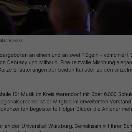
Walachowski
 dargeboten an einem und an zwei Flügeln - kombiniert
von Debussy und Milhaud. Eine reizvolle Mischung elegan
Kurze Erläuterungen der beiden Künstler zu den einzel
Schule für Musik im Kreis Warendorf mit über 6.000 Schü
 Regionalsprecher ist er Mitglied im erweiterten Vorsta
lokonzerten begeisterte Holger Blüder die Ahlener meh
ier an der Universität Würzburg. Gemeinsam mit ihrer Sc