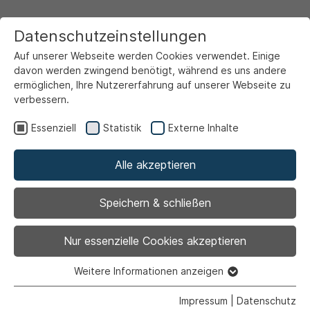
Datenschutzeinstellungen
Auf unserer Webseite werden Cookies verwendet. Einige
davon werden zwingend benötigt, während es uns andere
ermöglichen, Ihre Nutzererfahrung auf unserer Webseite zu
verbessern.
Startseite
Ansicht
Essenziell
Statistik
Externe Inhalte
Alle akzeptieren
Archiviert
Lieferung und Montage
Speichern & schließen
von
Nur essenzielle Cookies akzeptieren
Multimediaausstattung
Weitere Informationen anzeigen
Essenziell
Essenzielle Cookies werden für grundlegende Funktionen
Impressum
|
Datenschutz