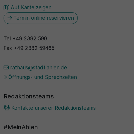
Auf Karte zeigen
30 Minuten
Termin online reservieren
Zweck
Wird für statistische Zwecke verwendet, um
Tel
+49 2382 590
vorübergehende Daten des Besuchs zu speichern.
Fax
+49 2382 59465
rathaus@stadt.ahlen.de
Öffnungs- und Sprechzeiten
Redaktionsteams
Kontakte unserer Redaktionsteams
#MeinAhlen