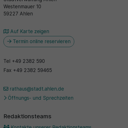
Westenmauer 10
30 Minuten
59227 Ahlen
Zweck
Auf Karte zeigen
Wird für statistische Zwecke verwendet, um
Termin online reservieren
vorübergehende Daten des Besuchs zu speichern.
Tel
+49 2382 590
Fax
+49 2382 59465
rathaus@stadt.ahlen.de
Öffnungs- und Sprechzeiten
Redaktionsteams
Kontakte unserer Redaktionsteams