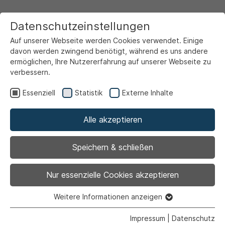
Datenschutzeinstellungen
Auf unserer Webseite werden Cookies verwendet. Einige
davon werden zwingend benötigt, während es uns andere
ermöglichen, Ihre Nutzererfahrung auf unserer Webseite zu
verbessern.
Startseite
Ansicht
Essenziell
Statistik
Externe Inhalte
Alle akzeptieren
Archiviert
Maurer- und
Speichern & schließen
Flickarbeiten
Nur essenzielle Cookies akzeptieren
Weitere Informationen anzeigen
Essenziell
Essenzielle Cookies werden für grundlegende Funktionen
Impressum
|
Datenschutz