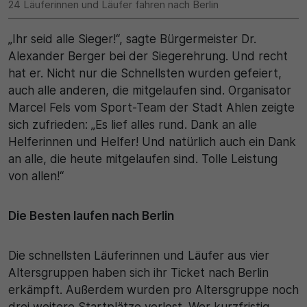
24 Läuferinnen und Läufer fahren nach Berlin
30 Minuten
„Ihr seid alle Sieger!“, sagte Bürgermeister Dr.
Alexander Berger bei der Siegerehrung. Und recht
Zweck
hat er. Nicht nur die Schnellsten wurden gefeiert,
Wird für statistische Zwecke verwendet, um
auch alle anderen, die mitgelaufen sind. Organisator
vorübergehende Daten des Besuchs zu speichern.
Marcel Fels vom Sport-Team der Stadt Ahlen zeigte
sich zufrieden: „Es lief alles rund. Dank an alle
Helferinnen und Helfer! Und natürlich auch ein Dank
an alle, die heute mitgelaufen sind. Tolle Leistung
von allen!“
Die Besten laufen nach Berlin
Die schnellsten Läuferinnen und Läufer aus vier
Altersgruppen haben sich ihr Ticket nach Berlin
erkämpft. Außerdem wurden pro Altersgruppe noch
drei weitere Startplätze verlost. Wer kurzfristig