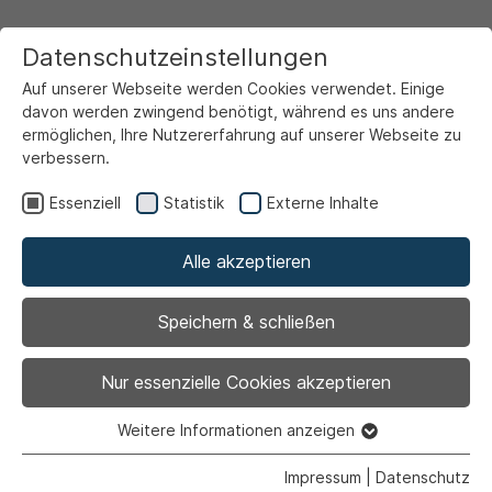
Datenschutzeinstellungen
Auf unserer Webseite werden Cookies verwendet. Einige
davon werden zwingend benötigt, während es uns andere
ermöglichen, Ihre Nutzererfahrung auf unserer Webseite zu
verbessern.
Startseite
Ansicht
Essenziell
Statistik
Externe Inhalte
Alle akzeptieren
Mini-Marathon im
Speichern & schließen
Sportpark: Ahlen läuft –
Nur essenzielle Cookies akzeptieren
und zwar richtig gut!
Weitere Informationen anzeigen
Essenziell
Essenzielle Cookies werden für grundlegende Funktionen
Impressum
|
Datenschutz