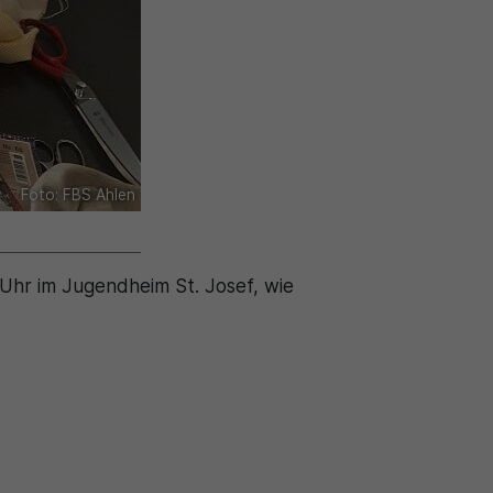
Foto: FBS Ahlen
 Uhr im Jugendheim St. Josef, wie