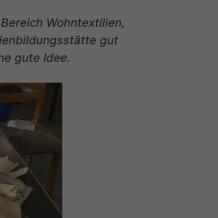
 Bereich Wohntextilien,
ienbildungsstätte gut
ne gute Idee.