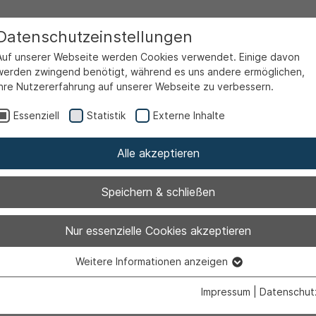
Datenschutzeinstellungen
Auf unserer Webseite werden Cookies verwendet. Einige davon
werden zwingend benötigt, während es uns andere ermöglichen,
Ihre Nutzererfahrung auf unserer Webseite zu verbessern.
Essenziell
Statistik
Externe Inhalte
Alle akzeptieren
Speichern & schließen
St. Josef
Nur essenzielle Cookies akzeptieren
Weitere Informationen anzeigen
Essenziell
Essenzielle Cookies werden für grundlegende Funktionen der
Impressum
|
Datenschut
Webseite benötigt. Dadurch ist gewährleistet, dass die Webseite