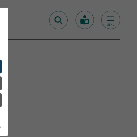
MENÜ
z