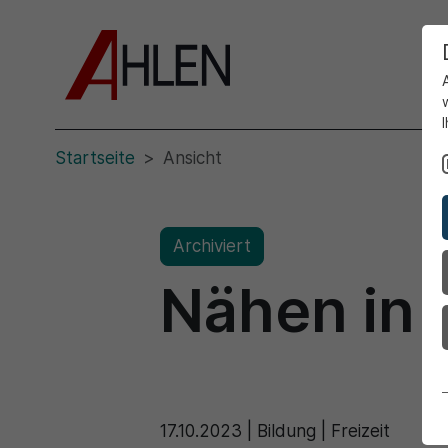
Startseite
Ansicht
Archiviert
Nähen in 
17.10.2023
|
Bildung | Freizeit