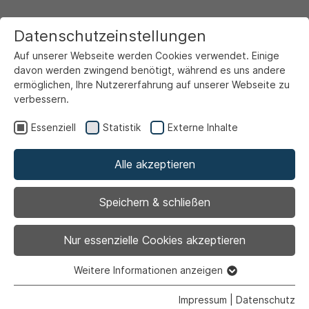
Datenschutzeinstellungen
Auf unserer Webseite werden Cookies verwendet. Einige
davon werden zwingend benötigt, während es uns andere
ermöglichen, Ihre Nutzererfahrung auf unserer Webseite zu
verbessern.
Startseite
Ansicht
Essenziell
Statistik
Externe Inhalte
Alle akzeptieren
Archiviert
Nähen lernen
Speichern & schließen
Nur essenzielle Cookies akzeptieren
Weitere Informationen anzeigen
08.04.2024
|
Bildung | Freizeit
Essenziell
Essenzielle Cookies werden für grundlegende Funktionen
Impressum
|
Datenschutz