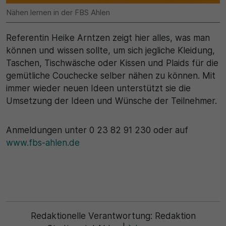
Name
Matomo
Nähen lernen in der FBS Ahlen
SgCookieOptin.lastPreferences
Laufzeit
Referentin Heike Arntzen zeigt hier alles, was man
Anbieter
können und wissen sollte, um sich jegliche Kleidung,
1 Jahr
Taschen, Tischwäsche oder Kissen und Plaids für die
Cookie Consent / Ahlen
Zweck
gemütliche Couchecke selber nähen zu können. Mit
immer wieder neuen Ideen unterstützt sie die
Laufzeit
Wird für statistische Zwecke verwendet, um Details
Umsetzung der Ideen und Wünsche der Teilnehmer.
wie die eindeutige Besucher-ID zu speichern.
1 Jahr
Anmeldungen unter 0 23 82 91 230 oder auf
Zweck
Name
www.fbs-ahlen.de
Dieser Wert speichert Ihre Consent-Einstellungen.
_pk_ses\..*$
Unter anderem eine zufällig generierte ID, für die
historische Speicherung Ihrer vorgenommen
Anbieter
Einstellungen, falls der Webseiten-Betreiber dies
eingestellt hat.
Matomo
Redaktionelle Verantwortung:
Redaktion
Laufzeit