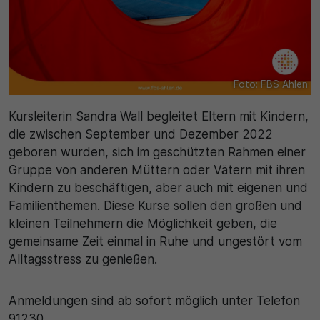
Name
Matomo
SgCookieOptin.lastPreferences
Laufzeit
Anbieter
1 Jahr
Foto: FBS Ahlen
Cookie Consent / Ahlen
Zweck
Kursleiterin Sandra Wall begleitet Eltern mit Kindern,
Laufzeit
Wird für statistische Zwecke verwendet, um Details
die zwischen September und Dezember 2022
wie die eindeutige Besucher-ID zu speichern.
geboren wurden, sich im geschützten Rahmen einer
1 Jahr
Gruppe von anderen Müttern oder Vätern mit ihren
Kindern zu beschäftigen, aber auch mit eigenen und
Zweck
Name
Familienthemen. Diese Kurse sollen den großen und
Dieser Wert speichert Ihre Consent-Einstellungen.
kleinen Teilnehmern die Möglichkeit geben, die
_pk_ses\..*$
Unter anderem eine zufällig generierte ID, für die
gemeinsame Zeit einmal in Ruhe und ungestört vom
historische Speicherung Ihrer vorgenommen
Anbieter
Alltagsstress zu genießen.
Einstellungen, falls der Webseiten-Betreiber dies
eingestellt hat.
Matomo
Anmeldungen sind ab sofort möglich unter Telefon
91230.
Laufzeit