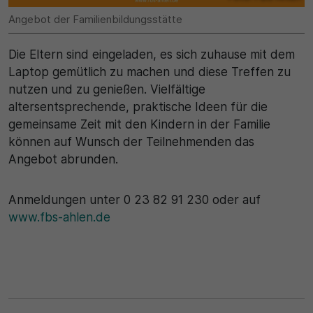
Angebot der Familienbildungsstätte
30 Minuten
Die Eltern sind eingeladen, es sich zuhause mit dem
Zweck
Laptop gemütlich zu machen und diese Treffen zu
nutzen und zu genießen. Vielfältige
Wird für statistische Zwecke verwendet, um
vorübergehende Daten des Besuchs zu speichern.
altersentsprechende, praktische Ideen für die
gemeinsame Zeit mit den Kindern in der Familie
können auf Wunsch der Teilnehmenden das
Angebot abrunden.
Anmeldungen unter 0 23 82 91 230 oder auf
www.fbs-ahlen.de