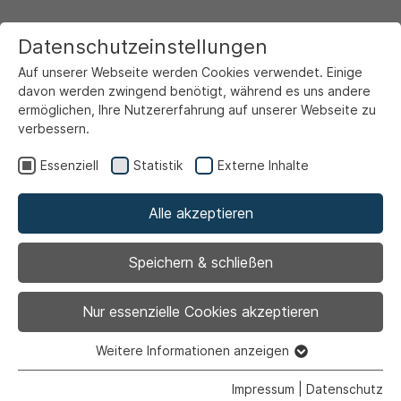
Datenschutzeinstellungen
Auf unserer Webseite werden Cookies verwendet. Einige
davon werden zwingend benötigt, während es uns andere
ermöglichen, Ihre Nutzererfahrung auf unserer Webseite zu
verbessern.
Startseite
Ansicht
Essenziell
Statistik
Externe Inhalte
Alle akzeptieren
Archiviert
Online-Kidix: Zeit für
Speichern & schließen
Eltern
Nur essenzielle Cookies akzeptieren
Weitere Informationen anzeigen
Essenziell
Essenzielle Cookies werden für grundlegende Funktionen
Impressum
|
Datenschutz