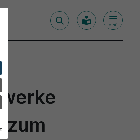
MENÜ
twerke
n zum
z