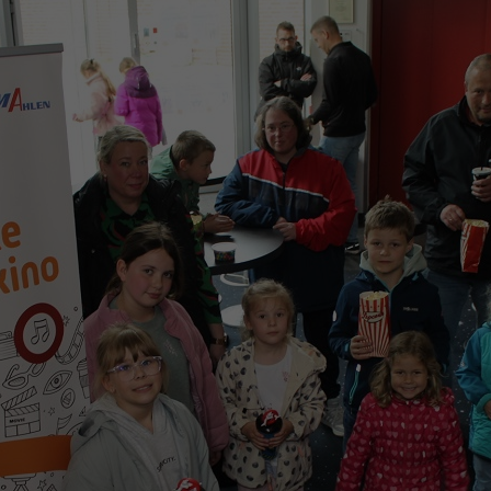
Zweck
generierte ID, für die historische Speicherung
Zweck
Details wie die eindeutige Besucher-ID zu
Ihrer vorgenommen Einstellungen, falls der
speichern.
Webseiten-Betreiber dies eingestellt hat.
Name
_pk_ses\..*$
Anbieter
Matomo
Laufzeit
30 Minuten
Wird für statistische Zwecke verwendet, um
Zweck
vorübergehende Daten des Besuchs zu
speichern.