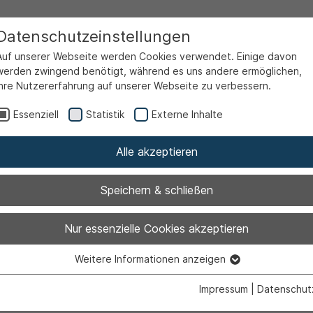
Datenschutzeinstellungen
Auf unserer Webseite werden Cookies verwendet. Einige davon
werden zwingend benötigt, während es uns andere ermöglichen,
Ihre Nutzererfahrung auf unserer Webseite zu verbessern.
Essenziell
Statistik
Externe Inhalte
Alle akzeptieren
Speichern & schließen
enkino der Stad
Nur essenzielle Cookies akzeptieren
Weitere Informationen anzeigen
ngt Kinderauge
Essenziell
Essenzielle Cookies werden für grundlegende Funktionen der
Impressum
|
Datenschut
Webseite benötigt. Dadurch ist gewährleistet, dass die Webseite