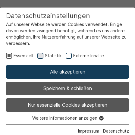
Datenschutzeinstellungen
Auf unserer Webseite werden Cookies verwendet. Einige
davon werden zwingend benötigt, während es uns andere
ermöglichen, Ihre Nutzererfahrung auf unserer Webseite zu
verbessern.
Startseite
Ansicht
Essenziell
Statistik
Externe Inhalte
Alle akzeptieren
Archiviert
Parkplatzerweiterung
Speichern & schließen
Westfriedhof
Nur essenzielle Cookies akzeptieren
Weitere Informationen anzeigen
Essenziell
Essenzielle Cookies werden für grundlegende Funktionen
Impressum
|
Datenschutz