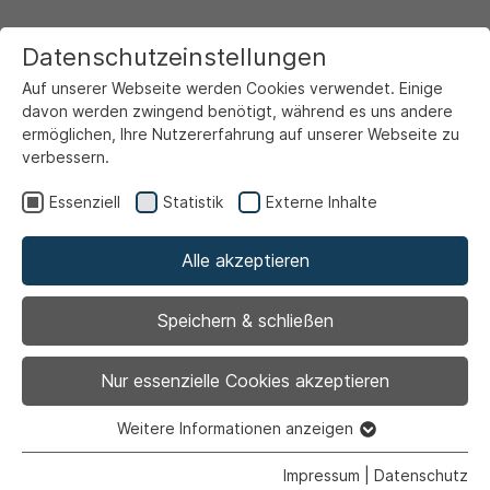
Datenschutzeinstellungen
Auf unserer Webseite werden Cookies verwendet. Einige
davon werden zwingend benötigt, während es uns andere
ermöglichen, Ihre Nutzererfahrung auf unserer Webseite zu
verbessern.
Startseite
Ansicht
Essenziell
Statistik
Externe Inhalte
Alle akzeptieren
Archiviert
Philipp Cramer leitet
Speichern & schließen
das Zentrale
Nur essenzielle Cookies akzeptieren
Gebäudemanagement
Weitere Informationen anzeigen
Essenziell
Essenzielle Cookies werden für grundlegende Funktionen
Impressum
|
Datenschutz