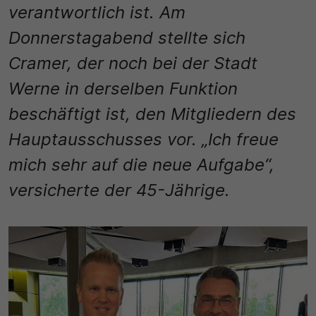
Name
verantwortlich ist. Am
Matomo
Donnerstagabend stellte sich
SgCookieOptin.lastPreferences
Laufzeit
Cramer, der noch bei der Stadt
Anbieter
1 Jahr
Werne in derselben Funktion
Cookie Consent / Ahlen
Zweck
beschäftigt ist, den Mitgliedern des
Laufzeit
Wird für statistische Zwecke verwendet, um Details
Hauptausschusses vor. „Ich freue
wie die eindeutige Besucher-ID zu speichern.
1 Jahr
mich sehr auf die neue Aufgabe“,
versicherte der 45-Jährige.
Zweck
Name
Dieser Wert speichert Ihre Consent-Einstellungen.
_pk_ses\..*$
Unter anderem eine zufällig generierte ID, für die
historische Speicherung Ihrer vorgenommen
Anbieter
Einstellungen, falls der Webseiten-Betreiber dies
eingestellt hat.
Matomo
Laufzeit