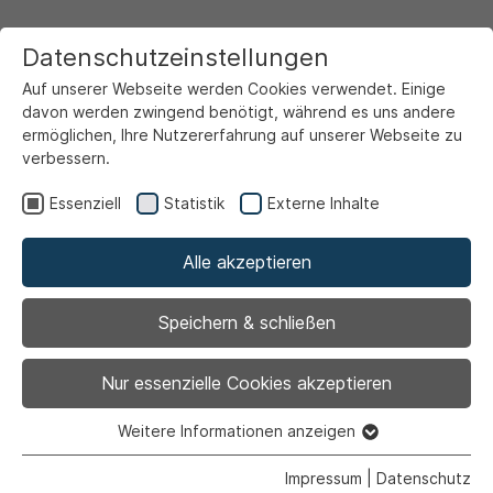
Datenschutzeinstellungen
Auf unserer Webseite werden Cookies verwendet. Einige
davon werden zwingend benötigt, während es uns andere
ermöglichen, Ihre Nutzererfahrung auf unserer Webseite zu
verbessern.
Startseite
Ansicht
Essenziell
Statistik
Externe Inhalte
Alle akzeptieren
Archiviert
Qualifizierung zur
Speichern & schließen
Senioren- und
Nur essenzielle Cookies akzeptieren
Demenzbegleitung
Weitere Informationen anzeigen
Essenziell
Essenzielle Cookies werden für grundlegende Funktionen
Impressum
|
Datenschutz