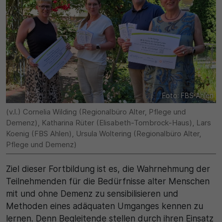
30 Minuten
Zweck
Wird für statistische Zwecke verwendet, um
vorübergehende Daten des Besuchs zu speichern.
Foto: FBS Ahlen
(v.l.) Cornelia Wilding (Regionalbüro Alter, Pflege und
Demenz), Katharina Rüter (Elisabeth-Tombrock-Haus), Lars
Koenig (FBS Ahlen), Ursula Woltering (Regionalbüro Alter,
Pflege und Demenz)
Ziel dieser Fortbildung ist es, die Wahrnehmung der
Teilnehmenden für die Bedürfnisse alter Menschen
mit und ohne Demenz zu sensibilisieren und
Methoden eines adäquaten Umganges kennen zu
lernen. Denn Begleitende stellen durch ihren Einsatz