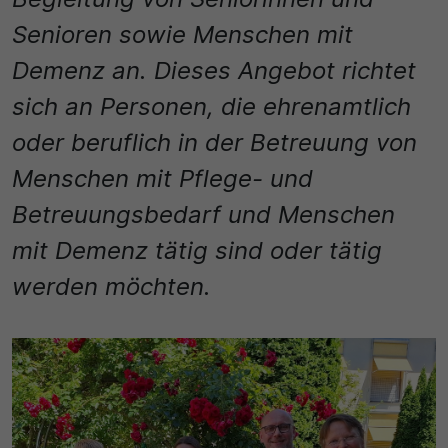
Name
Matomo
Senioren sowie Menschen mit
SgCookieOptin.lastPreferences
Laufzeit
Demenz an. Dieses Angebot richtet
Anbieter
1 Jahr
sich an Personen, die ehrenamtlich
Cookie Consent / Ahlen
oder beruflich in der Betreuung von
Zweck
Menschen mit Pflege- und
Laufzeit
Wird für statistische Zwecke verwendet, um Details
wie die eindeutige Besucher-ID zu speichern.
Betreuungsbedarf und Menschen
1 Jahr
mit Demenz tätig sind oder tätig
Zweck
Name
werden möchten.
Dieser Wert speichert Ihre Consent-Einstellungen.
_pk_ses\..*$
Unter anderem eine zufällig generierte ID, für die
historische Speicherung Ihrer vorgenommen
Anbieter
Einstellungen, falls der Webseiten-Betreiber dies
eingestellt hat.
Matomo
Laufzeit