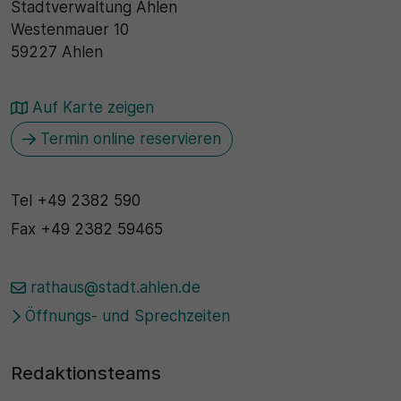
Stadtverwaltung Ahlen
Westenmauer 10
30 Minuten
59227 Ahlen
Zweck
Auf Karte zeigen
Wird für statistische Zwecke verwendet, um
vorübergehende Daten des Besuchs zu speichern.
Termin online reservieren
Tel
+49 2382 590
Fax
+49 2382 59465
rathaus@stadt.ahlen.de
Öffnungs- und Sprechzeiten
Redaktionsteams