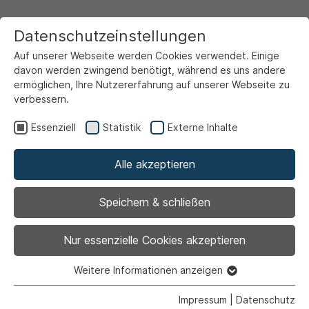
Datenschutzeinstellungen
Auf unserer Webseite werden Cookies verwendet. Einige
davon werden zwingend benötigt, während es uns andere
ermöglichen, Ihre Nutzererfahrung auf unserer Webseite zu
verbessern.
Startseite
Ansicht
Essenziell
Statistik
Externe Inhalte
Alle akzeptieren
Archiviert
Rat der Stadt Ahlen
Speichern & schließen
Nur essenzielle Cookies akzeptieren
Weitere Informationen anzeigen
20.06.2024
|
Politik | Rathaus
Essenziell
Essenzielle Cookies werden für grundlegende Funktionen
Impressum
|
Datenschutz