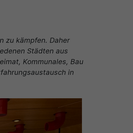
en zu kämpfen. Daher
hiedenen Städten aus
Heimat, Kommunales, Bau
rfahrungsaustausch in