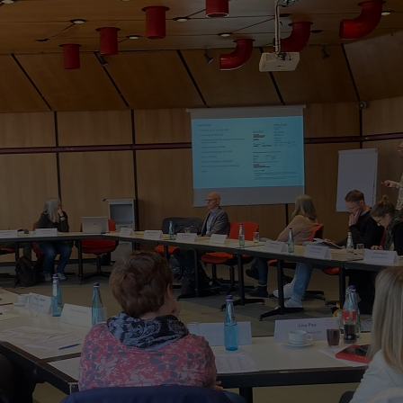
Zweck
generierte ID, für die historische Speicherung
Zweck
Details wie die eindeutige Besucher-ID zu
Ihrer vorgenommen Einstellungen, falls der
speichern.
Webseiten-Betreiber dies eingestellt hat.
Name
_pk_ses\..*$
Anbieter
Matomo
Laufzeit
30 Minuten
Wird für statistische Zwecke verwendet, um
Zweck
vorübergehende Daten des Besuchs zu
speichern.