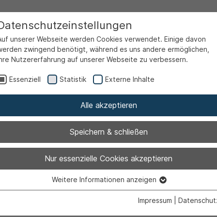
Datenschutzeinstellungen
Auf unserer Webseite werden Cookies verwendet. Einige davon
werden zwingend benötigt, während es uns andere ermöglichen,
Ihre Nutzererfahrung auf unserer Webseite zu verbessern.
Essenziell
Statistik
Externe Inhalte
Alle akzeptieren
Speichern & schließen
mgehen mit
Nur essenzielle Cookies akzeptieren
Weitere Informationen anzeigen
ischen Immobil
Essenziell
Essenzielle Cookies werden für grundlegende Funktionen der
Impressum
|
Datenschut
Webseite benötigt. Dadurch ist gewährleistet, dass die Webseite