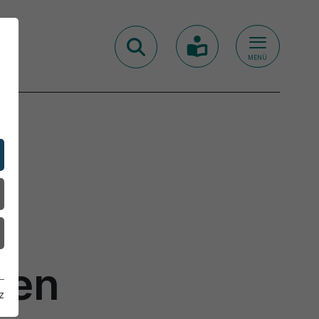
MENÜ
ien
z