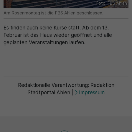
Name
Foto: FBS Ahlen
Matomo
Am Rosenmontag ist die FBS Ahlen geschlossen.
SgCookieOptin.lastPreferences
Laufzeit
Anbieter
Es finden auch keine Kurse statt. Ab dem 13.
1 Jahr
Februar ist das Haus wieder geöffnet und alle
Cookie Consent / Ahlen
geplanten Veranstaltungen laufen.
Zweck
Laufzeit
Wird für statistische Zwecke verwendet, um Details
wie die eindeutige Besucher-ID zu speichern.
1 Jahr
Zweck
Name
Redaktionelle Verantwortung:
Redaktion
Dieser Wert speichert Ihre Consent-Einstellungen.
Stadtportal Ahlen
|
Impressum
_pk_ses\..*$
Unter anderem eine zufällig generierte ID, für die
historische Speicherung Ihrer vorgenommen
Anbieter
Einstellungen, falls der Webseiten-Betreiber dies
eingestellt hat.
Matomo
Laufzeit