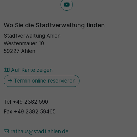
30 Minuten
Wo Sie die Stadtverwaltung finden
Zweck
Stadtverwaltung Ahlen
Wird für statistische Zwecke verwendet, um
Westenmauer 10
vorübergehende Daten des Besuchs zu speichern.
59227 Ahlen
Auf Karte zeigen
Termin online reservieren
Tel
+49 2382 590
Fax
+49 2382 59465
rathaus@stadt.ahlen.de