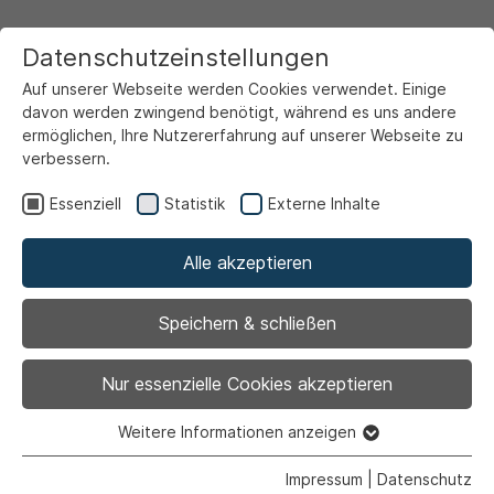
Datenschutzeinstellungen
Auf unserer Webseite werden Cookies verwendet. Einige
davon werden zwingend benötigt, während es uns andere
ermöglichen, Ihre Nutzererfahrung auf unserer Webseite zu
verbessern.
Startseite
Ansicht
Essenziell
Statistik
Externe Inhalte
Alle akzeptieren
Archiviert
Rosenmontag in der
Speichern & schließen
Familienbildungsstätte
Nur essenzielle Cookies akzeptieren
Weitere Informationen anzeigen
Essenziell
Essenzielle Cookies werden für grundlegende Funktionen
Impressum
|
Datenschutz