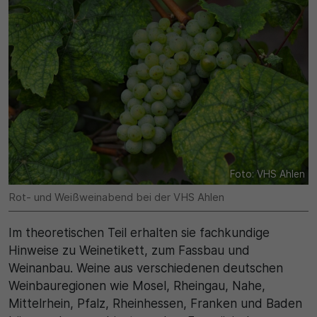
Name
Matomo
SgCookieOptin.lastPreferences
Laufzeit
Anbieter
1 Jahr
Cookie Consent / Ahlen
Zweck
Laufzeit
Wird für statistische Zwecke verwendet, um Details
wie die eindeutige Besucher-ID zu speichern.
1 Jahr
Foto: VHS Ahlen
Zweck
Name
Rot- und Weißweinabend bei der VHS Ahlen
Dieser Wert speichert Ihre Consent-Einstellungen.
_pk_ses\..*$
Im theoretischen Teil erhalten sie fachkundige
Unter anderem eine zufällig generierte ID, für die
historische Speicherung Ihrer vorgenommen
Hinweise zu Weinetikett, zum Fassbau und
Anbieter
Einstellungen, falls der Webseiten-Betreiber dies
Weinanbau. Weine aus verschiedenen deutschen
eingestellt hat.
Weinbauregionen wie Mosel, Rheingau, Nahe,
Matomo
Mittelrhein, Pfalz, Rheinhessen, Franken und Baden
Laufzeit