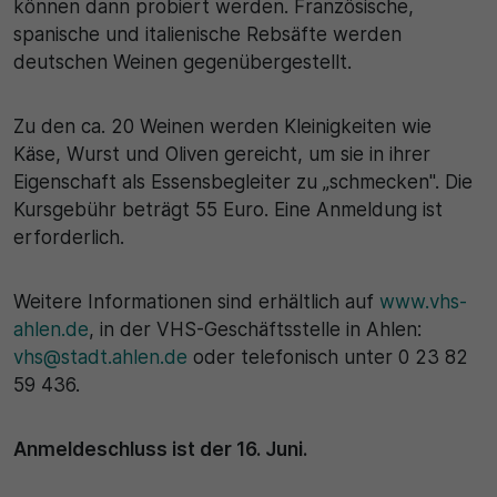
können dann probiert werden. Französische,
spanische und italienische Rebsäfte werden
30 Minuten
deutschen Weinen gegenübergestellt.
Zweck
Zu den ca. 20 Weinen werden Kleinigkeiten wie
Wird für statistische Zwecke verwendet, um
Käse, Wurst und Oliven gereicht, um sie in ihrer
vorübergehende Daten des Besuchs zu speichern.
Eigenschaft als Essensbegleiter zu „schmecken". Die
Kursgebühr beträgt 55 Euro. Eine Anmeldung ist
erforderlich.
Weitere Informationen sind erhältlich auf
www.vhs-
ahlen.de
, in der VHS-Geschäftsstelle in Ahlen:
vhs@stadt.ahlen.de
oder telefonisch unter 0 23 82
59 436.
Anmeldeschluss ist der 16. Juni.