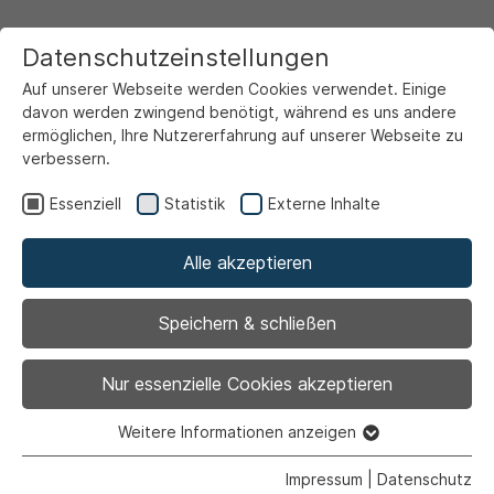
Datenschutzeinstellungen
Auf unserer Webseite werden Cookies verwendet. Einige
davon werden zwingend benötigt, während es uns andere
ermöglichen, Ihre Nutzererfahrung auf unserer Webseite zu
verbessern.
Startseite
Ansicht
Essenziell
Statistik
Externe Inhalte
Alle akzeptieren
Archiviert
Rot- und
Speichern & schließen
Weißweinabend bei
Nur essenzielle Cookies akzeptieren
der VHS Ahlen
Weitere Informationen anzeigen
Essenziell
Essenzielle Cookies werden für grundlegende Funktionen
Impressum
|
Datenschutz