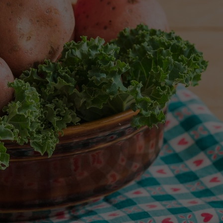
Zweck
generierte ID, für die historische Speicherung
Zweck
Details wie die eindeutige Besucher-ID zu
Ihrer vorgenommen Einstellungen, falls der
speichern.
Webseiten-Betreiber dies eingestellt hat.
Name
_pk_ses\..*$
Anbieter
Matomo
Laufzeit
30 Minuten
Wird für statistische Zwecke verwendet, um
Zweck
vorübergehende Daten des Besuchs zu
speichern.