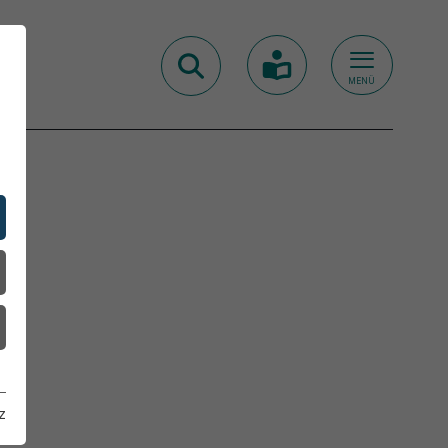
MENÜ
z