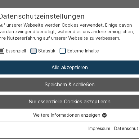
Datenschutzeinstellungen
Auf unserer Webseite werden Cookies verwendet. Einige davon
werden zwingend benötigt, während es uns andere ermöglichen,
Ihre Nutzererfahrung auf unserer Webseite zu verbessern.
Essenziell
Statistik
Externe Inhalte
Alle akzeptieren
Speichern & schließen
ückgabe in der
Nur essenzielle Cookies akzeptieren
Weitere Informationen anzeigen
erei
Essenziell
Essenzielle Cookies werden für grundlegende Funktionen der
Impressum
|
Datenschut
Webseite benötigt. Dadurch ist gewährleistet, dass die Webseite