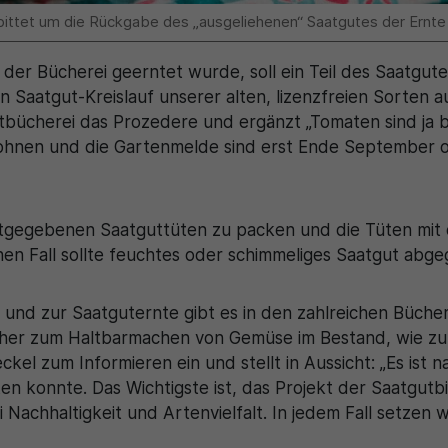
bittet um die Rückgabe des „ausgeliehenen“ Saatgutes der Ernte
r Bücherei geerntet wurde, soll ein Teil des Saatgute
 Saatgut-Kreislauf unserer alten, lizenzfreien Sorten 
bücherei das Prozedere und ergänzt „Tomaten sind ja be
Bohnen und die Gartenmelde sind erst Ende September 
 mitgegebenen Saatguttüten zu packen und die Tüten m
nen Fall sollte feuchtes oder schimmeliges Saatgut ab
nd zur Saatguternte gibt es in den zahlreichen Bücher
ücher zum Haltbarmachen von Gemüse im Bestand, wie zu
ckel zum Informieren ein und stellt in Aussicht: „Es ist 
en konnte. Das Wichtigste ist, das Projekt der Saatgutb
Nachhaltigkeit und Artenvielfalt. In jedem Fall setzen w