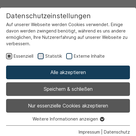
Datenschutzeinstellungen
Auf unserer Webseite werden Cookies verwendet. Einige
davon werden zwingend benötigt, während es uns andere
ermöglichen, Ihre Nutzererfahrung auf unserer Webseite zu
verbessern.
Startseite
Ansicht
Essenziell
Statistik
Externe Inhalte
Alle akzeptieren
Archiviert
Sanierung
Speichern & schließen
Stadtbücherei Ahlen
Nur essenzielle Cookies akzeptieren
Weitere Informationen anzeigen
Essenziell
Essenzielle Cookies werden für grundlegende Funktionen
Impressum
|
Datenschutz